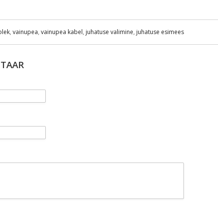
olek
,
vainupea
,
vainupea kabel
,
juhatuse valimine
,
juhatuse esimees
NTAAR