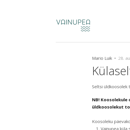
Mario Luik •
28. a
Külase
Seltsi üldkoosolek 
NB! Koosolekule 
üldkoosolekut to
Koosoleku päevako
Vainupea küla 