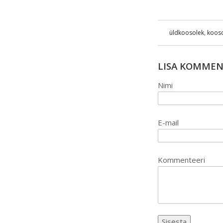
üldkoosolek
,
koos
LISA KOMME
Nimi
E-mail
Kommenteeri