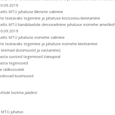
30.09.2019
selts MTÜ juhatuse liikmete valimine
te teatavaks tegemine ja juhatuse koosseisu kinnitamine
 selts MTÜ kandidaatide ülesseadmine juhatuse esimehe ametikoh
30.09.2019
selts MTÜ juhatuse esimehe valimine
te teatavaks tegemine ja juhatuse esimehe kinnitamine
 teemad (küsimused ja vastamine):
aasta suvised tegemised Vainupeal
aasta tegevused
e üldkoosolek
ooksvad küsimused
avõtule lootma jäädes!
s MTÜ juhatus