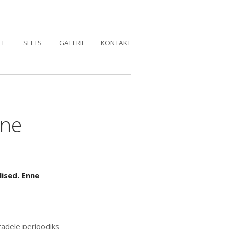
EL
SELTS
GALERII
KONTAKT
nne
ised. Enne
tadele perioodiks