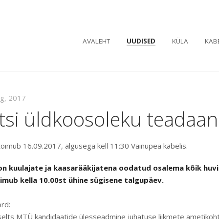
AVALEHT
UUDISED
KÜLA
KAB
ug, 2017
ltsi üldkoosoleku teadaa
toimub 16.09.2017, algusega kell 11:30 Vainupea kabelis.
on kuulajate ja kaasarääkijatena oodatud osalema kõik huvil
imub kella 10.00st ühine sügisene talgupäev.
rd:
selts MTÜ kandidaatide ülesseadmine juhatuse liikmete ametikoh