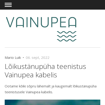
Mario Luik •
06. sept, 2022
Lõikustänupüha teenistus
Vainupea kabelis
Ootame kõiki sõpru lähemalt ja kaugemalt lõikustänupüha
teenistusele Vainupea kabelis.