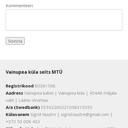
Kommenteeri
Vainupea küla selts MTÜ
Registrikood
80361568
Aadress
Vainupea kabel | Vainupea küla | 45446 Haljala
vald | Lääne-Virumaa
A/a (Swedbank)
EE392200221058315555
Külavanem
Sigrid Nuutre | sigrid.nuutre@gmail.com |
+372 53 006 433