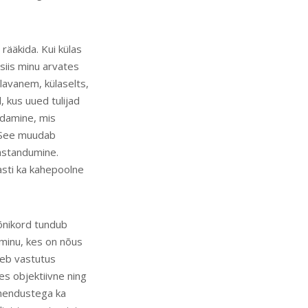
rääkida. Kui külas
siis minu arvates
lavanem, külaselts,
, kus uued tulijad
ndamine, mis
. See muudab
vastandumine.
asti ka kahepoolne
Mõnikord tundub
 minu, kes on nõus
geb vastutus
s objektiivne ning
lahendustega ka