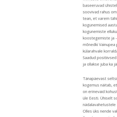
baseeruvad ühistel 
soovivad rahus omae
tean, et varem tähi
kogunemised aastate
kogunemiste elluku
koostegemiste ja -
mõnedki Vainupea p
külarahvale korrald
Saadud positiivsed
ja ollakse juba ka 
Tänapäevast seltsi
kogemus näitab, et
on erinevaid kohus
üle Eesti. Ühiselt 
nädalavahetustele
Olles üks nende vab