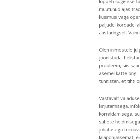
lõppeb sügisese t
muutunud ajas trad
küsimusi väga opera
paljudel kordadel a
aastaringselt Vain
Olen inimestele jul
joonistada, helist
probleem, siis saan
asemel kätte õng. 
tunnistan, et tihti
Vastavalt vajaduse
kirjutamisega, info
korraldamisega, sü
suhete hoidmisega. 
juhatusega toimuvad
laiapõhjalisemat, er