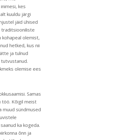
 inimesi, kes
lt kuuldu järgi
hjustel jäid ühised
traditsiooniliste
 kohapeal olemist,
ud hetked, kus nii
tte ja tulnud
i tutvustanud.
iikmeks olemise ees
kokkusaamisi. Samas
töö. Kõigil meist
d ja muud sündmused
uvistele
 saanud ka kogeda.
piirkonna õnn ja