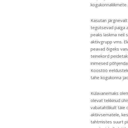
kogukonnaliikmete 
Kasutan järgnevalt 
tegutsevad paiga a
peaks laskma neil 
aktiivgrupp vms. Ek
peavad õigeks vana
teinekord peideta
inimesed põhjendat
Koostöö eeldusteks
tahe kogukonna jaok
Külavanemaks olemis
olevat tekkinud üh
vabatahtlikult täie
aktiivsematele, ke
tahtmistes suurt pi