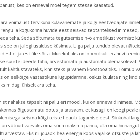
panust, kes on erineval moel tegemistesse kaasatud.
ära võimalust tervikuna külavanemate ja kõigi eestvedajate nimel 
rengu ja kogukonna huvide eest seisvad teotahtelised inimesed, 
seda teha. Seda sõltumata tegutsemise n-ö ametlikust vormist: kü
s see on jällegi usalduse küsimus. Liiga palju tundub olevat näiteid
dest olijatest üle sõita. Murekohaks on loomulikult erahuvi teeni
kse suurte ideede taha, arvestamata ja austamata olemasolevat
ult kahtlustavateks, kinnisteks ja vähem koostööaltiks. Toimub 
 on eelkõige vastastikune lugupidamine, oskus kuulata ning kindl
s midagi ühiselt ära teha.
t nähakse täpselt nii palju eri moodi, kui on erinevaid inimesi. 
iskonnas õigustamatu ootus ja arusaam, et kusagil on keegi peale
 olemisega seisma kõigi teiste heaolu tagamise eest. Siinkohal lan
s on võtnud vaevaks oma sõna maksma panna, olla oma hinnangute
lti arvestav. Eks nii jõuabki hea energia koos vajalike otsuste ja 