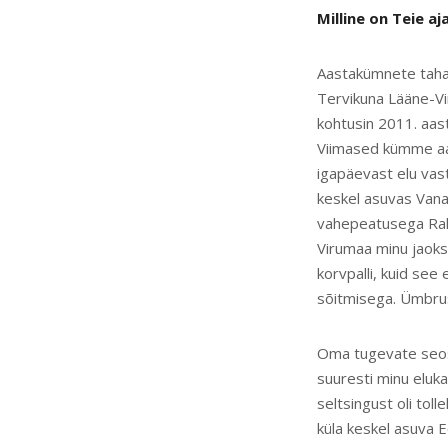
Milline on Teie aj
Aastakümnete taha 
Tervikuna Lääne-Vi
kohtusin 2011. aas
Viimased kümme aa
igapäevast elu vast
keskel asuvas Vana
vahepeatusega Rak
Virumaa minu jaoks
korvpalli, kuid see
sõitmisega. Ümbrus
Oma tugevate seost
suuresti minu eluk
seltsingust oli tol
küla keskel asuva 