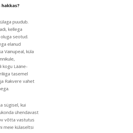
ta hakkas?
külaga puudub.
di, kellega
 oluga seotud.
ega elanud
a Vainupeal, küla
nnikule,
i kogu Lääne-
iliiga tasemel
u ja Rakvere vahet
aega.
 sügisel, kui
gukonda ühendavast
oov võtta vastutus
i meie külaseltsi