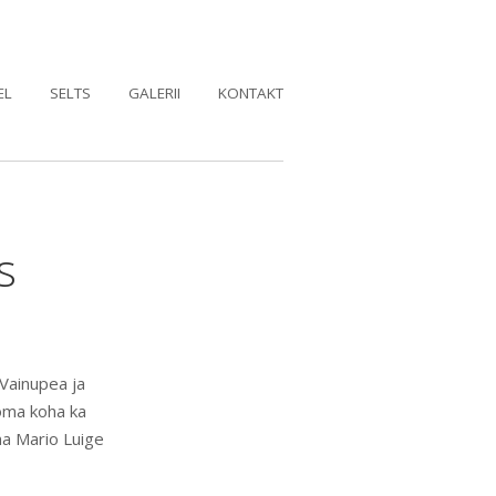
EL
SELTS
GALERII
KONTAKT
s
Vainupea ja
oma koha ka
ma Mario Luige