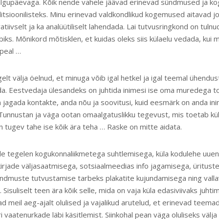
algupäevaga. Kõik nende vahele jäävad erinevad sündmused ja k
itsioonilisteks. Minu erinevad valdkondlikud kogemused aitavad jo
tiivselt ja ka analüütiliselt lahendada. Lai tutvusringkond on tuln
biks. Mõnikord mõtisklen, et kuidas oleks siis külaelu vedada, kui 
upeal …
gelt välja öelnud, et minuga võib igal hetkel ja igal teemal ühendust
ada. Eestvedaja ülesandeks on juhtida inimesi ise oma muredega t
 jagada kontakte, anda nõu ja soovitusi, kuid eesmärk on anda ini
Tunnustan ja väga ootan omaalgatuslikku tegevust, mis toetab kü
 on tugev tahe ise kõik ära teha … Raske on mitte aidata.
le tegelen kogukonnaliikmetega suhtlemisega, küla kodulehe uue
kirjade väljasaatmisega, sotsiaalmeedias info jagamisega, üritust
ndmuste tutvustamise tarbeks plakatite kujundamisega ning vall
Sisuliselt teen ära kõik selle, mida on vaja küla edasiviivaks juhtim
 meil aeg-ajalt olulised ja vajalikud arutelud, et erinevad teemad
i vaatenurkade läbi käsitlemist. Siinkohal pean väga oluliseks välja 