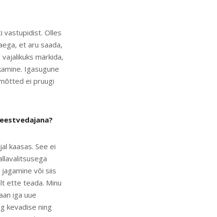
i vastupidist. Olles
 aega, et aru saada,
 vajalikuks märkida,
skamine. Igasugune
mõtted ei pruugi
 eestvedajana?
al kaasas. See ei
llavalitsusega
jagamine või siis
lt ette teada. Minu
saan iga uue
eg kevadise ning