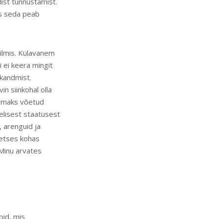
ilist tunnustamist.
us seda peab
silmis. Külavanem
 ei keera mingit
 kandmist.
in siinkohal olla
i omaks võetud
lisest staatusest
, arenguid ja
eetses kohas
 Minu arvates
pid, mis