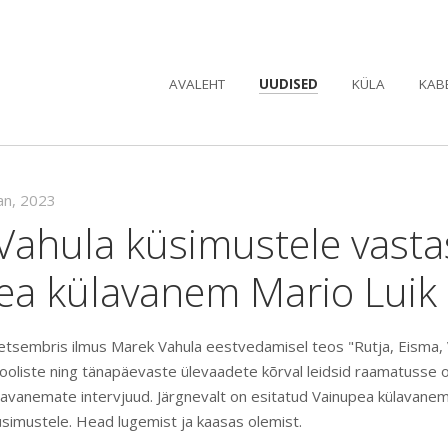
AVALEHT
UUDISED
KÜLA
KAB
aan, 2023
Vahula küsimustele vasta
ea külavanem Mario Luik
tsembris ilmus Marek Vahula eestvedamisel teos "Rutja, Eisma, 
ooliste ning tänapäevaste ülevaadete kõrval leidsid raamatusse 
lavanemate intervjuud. Järgnevalt on esitatud Vainupea külavane
simustele. Head lugemist ja kaasas olemist.