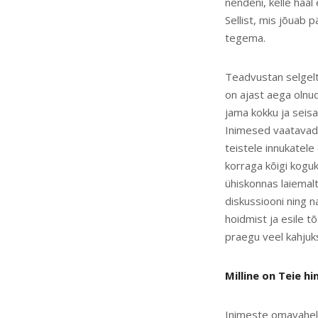
nendeni, kelle hääl 
Sellist, mis jõuab 
tegema.
Teadvustan selgelt 
on ajast aega olnud
jama kokku ja seis
Inimesed vaatavad s
teistele innukatele
korraga kõigi kogu
ühiskonnas laiemalt
diskussiooni ning 
hoidmist ja esile t
praegu veel kahjuk
Milline on Teie h
Inimeste omavaheli