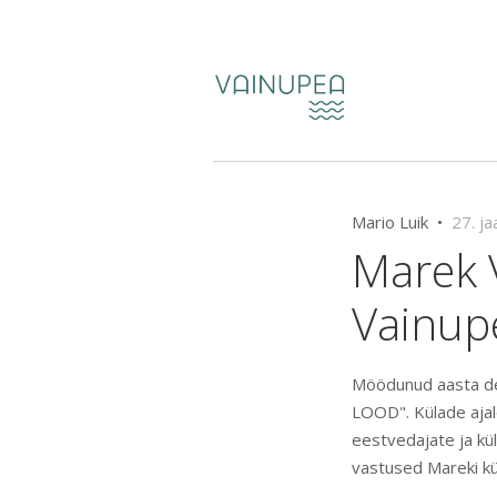
Mario Luik •
27. j
Marek 
Vainup
Möödunud aasta de
LOOD". Külade ajal
eestvedajate ja kü
vastused Mareki kü