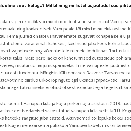
alooline seos külaga? Millal ning millistel asjaoludel see pih
ulatuv perekondlik või muud moodi otsene seos minul Vainupea 
rumaale ning konkreetselt Vainupeale tõi mind minu elukaaslane Ka
tal. Tema juured on läbi vanavanemate sügavalt kohapealse elu ja
stat oleme varasemalt kahekesi, kuid nüüd juba koos kolme laps
avalt vajadusele ning võimalustele nii meie kodulinnas Tartus kui k
kõrtsi talus. Meie pere jaoks on kahetunnised autosõidud põhjara
veres, muutunud harjumuspäraseks. Enne Vainupeale jõudmist ol
 suuresti tundmatu. Mängisin küll toonases Rakvere Tarvas meistr
 ettevõtmine piirdus ülikooliõpingute ajal üksnes igapäevase Tart
konnaga tutvumiseks ei olnud otsest vajadust ega tegelikult ka 
e loomist Vainupea küla ja kogu piirkonnaga alustasin 2013. aasta
aaslase eestvedamisel sai asutatud Vainupea küla selts MTÜ. Ko
leks hetkeks räägitud juba aastaid. Aktiivsemad tõi lõpuks kokku s
Eesti kõige mereäärsema pühakoja Vainupea kabeli, mis on tänasen