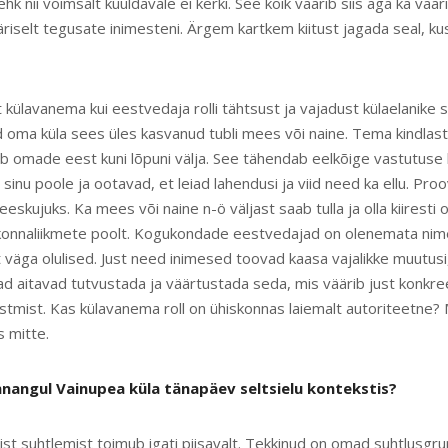
ehk nii võimsalt kuuldavale ei kerki. See kõik väärib siis aga ka väär
päriselt tegusate inimesteni. Ärgem kartkem kiitust jagada seal, k
külavanema kui eestvedaja rolli tähtsust ja vajadust külaelanike 
 oma küla sees üles kasvanud tubli mees või naine. Tema kindlasti
ab omade eest kuni lõpuni välja. See tähendab eelkõige vastutuse
inu poole ja ootavad, et leiad lahendusi ja viid need ka ellu. Proov
 eeskujuks. Ka mees või naine n-ö väljast saab tulla ja olla kiirest
konnaliikmete poolt. Kogukondade eestvedajad on olenemata nime
 väga olulised. Just need inimesed toovad kaasa vajalikke muutusi
nad aitavad tutvustada ja väärtustada seda, mis väärib just konkr
õstmist. Kas külavanema roll on ühiskonnas laiemalt autoriteetne?
s mitte.
innangul Vainupea küla tänapäev seltsielu kontekstis?
st suhtlemist toimub igati piisavalt. Tekkinud on omad suhtlusgru