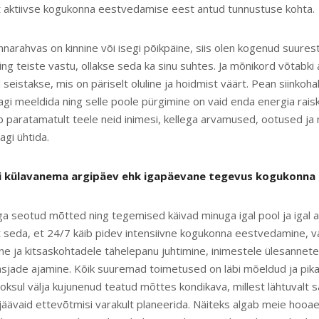
lt aktiivse kogukonna eestvedamise eest antud tunnustuse kohta.
nnarahvas on kinnine või isegi põikpäine, siis olen kogenud suurest
ning teiste vastu, ollakse seda ka sinu suhtes. Ja mõnikord võtabki
 seistakse, mis on päriselt oluline ja hoidmist väärt. Pean siinkohal
aagi meeldida ning selle poole pürgimine on vaid enda energia rai
paratamatult teele neid inimesi, kellega arvamused, ootused ja 
agi ühtida.
ui külavanema argipäev ehk igapäevane tegevus kogukonna
ga seotud mõtted ning tegemised käivad minuga igal pool ja igal aj
t seda, et 24/7 käib pidev intensiivne kogukonna eestvedamine, va
 ja kitsaskohtadele tähelepanu juhtimine, inimestele ülesannete 
 asjade ajamine. Kõik suuremad toimetused on läbi mõeldud ja pika
oksul välja kujunenud teatud mõttes kondikava, millest lähtuvalt 
jäävaid ettevõtmisi varakult planeerida. Näiteks algab meie hooa