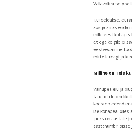
Vallavalitsuse poo
Kui öeldakse, et ra
aus ja siiras enda 
mille eest kohapeal
et ega kõigile ei s
eestvedamine toob 
mitte kuidagi ja kun
Milline on
Teie k
Vainupea elu ja olu
tähenda loomulikul
koostöö edendamine
ise kohapeal olles
jaoks on aastate jo
aastanumbri sisse 