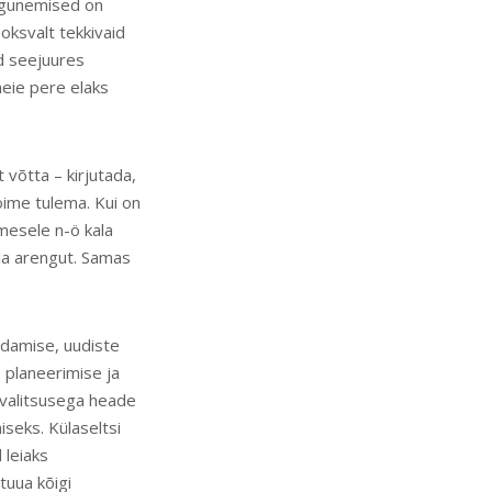
ogunemised on
oksvalt tekkivaid
ud seejuures
meie pere elaks
 võtta – kirjutada,
oime tulema. Kui on
mesele n-ö kala
la arengut. Samas
ndamise, uudiste
e planeerimise ja
avalitsusega heade
iseks. Külaseltsi
 leiaks
tuua kõigi