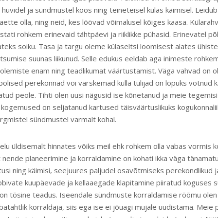
huvidel ja sündmustel koos ning teineteisel külas käimisel. Leidub
tte olla, ning neid, kes löövad võimalusel kõiges kaasa. Külarahva
stati rohkem erinevaid tähtpäevi ja riiklikke pühasid. Erinevatel põ
ks soiku. Tasa ja targu oleme külaseltsi loomisest alates ühiste 
tsumise suunas liikunud. Selle edukus eeldab aga inimeste rohkem
olemiste enam ning teadlikumat väärtustamist. Väga vahvad on oln
õlised perekonnad või värskemad külla tulijad on lõpuks võtnud kä
atud peole. Tihti olen uusi nägusid ise kõnetanud ja meie tegemis
 kogemused on seljatanud kartused täisväärtuslikuks kogukonnal
järgmistel sündmustel varmalt kohal.
elu üldisemalt hinnates võiks meil ehk rohkem olla vabas vormis 
 nende planeerimine ja korraldamine on kohati ikka väga tänamatu 
tusi ning käimisi, seejuures paljudel osavõtmiseks perekondliku
sobivate kuupäevade ja kellaaegade klapitamine piiratud koguses s
 on tõsine teadus. Iseendale sündmuste korraldamise rõõmu olen
atahtlik korraldaja, siis ega ise ei jõuagi mujale uudistama. Meie 