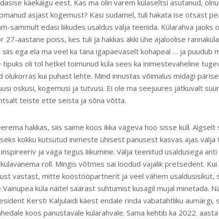
dasise käekäigu eest. Kas ma olin varem külaseltsi asutanud, oln
 omanud asjast kogemust? Käsi südamel, tuli hakata ise otsast pea
mm-sammult edasi liikudes usaldus välja teenida. Külarahva jaoks 
 27-aastane poiss, kes tuli ja hakkas äkki ühe ajaloolise rannakül
 siis ega ela ma veel ka täna igapäevaselt kohapeal … ja puudub mu
e tipuks oli tol hetkel toimunud küla sees ka inimestevaheline tug
 olukorras kui puhast lehte. Mind innustas võimalus midagi päriselt
si oskusi, kogemusi ja tutvusi. Ei ole ma seejuures jätkuvalt suur
lihtsalt teiste ette seista ja sõna võtta.
eerema hakkas, siis saime koos ikka vägeva hoo sisse küll. Algselt
seks kokku kutsutud inimeste ühisest panusest kasvas ajas välja 
nspireeriv ja väga tegus liikumine. Välja teenitud usaldusega anti
külavanema roll. Mingis võtmes sai loodud vajalik pretsedent. Kui
st vastast, mitte koostööpartnerit ja veel vähem usaldusisikut, s
 Vainupea küla näitel säärast suhtumist kusagil mujal minetada. Nä
esident Kersti Kaljulaidi käest endale rinda vabatahtliku aumärgi, 
ahedale koos panustavale külarahvale. Sama kehtib ka 2022. aasta