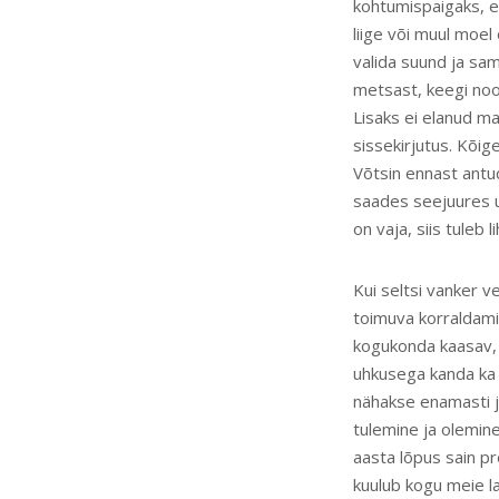
kohtumispaigaks, e
liige või muul moel
valida suund ja sa
metsast, keegi noor
Lisaks ei elanud ma
sissekirjutus. Kõig
Võtsin ennast antud
saades seejuures uu
on vaja, siis tuleb 
Kui seltsi vanker v
toimuva korraldami
kogukonda kaasav, i
uhkusega kanda ka 
nähakse enamasti ju
tulemine ja olemine
aasta lõpus sain pr
kuulub kogu meie l