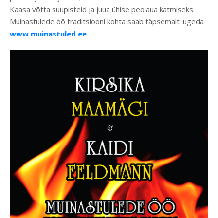
Kaasa võtta suupisteid ja juua ühise peolaua katmiseks.
Muinastulede öö traditsiooni kohta saab täpsemalt lugeda
www.muinastuled.ee
.