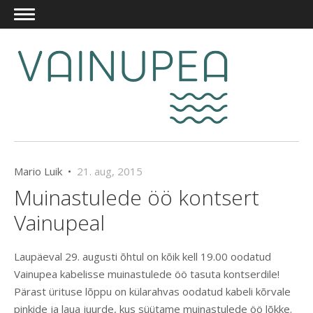
Mario Luik •
21. aug, 2015
Muinastulede öö kontsert
Vainupeal
Laupäeval 29. augusti õhtul on kõik kell 19.00 oodatud
Vainupea kabelisse muinastulede öö tasuta kontserdile!
Pärast ürituse lõppu on külarahvas oodatud kabeli kõrvale
pinkide ja laua juurde, kus süütame muinastulede öö lõkke.