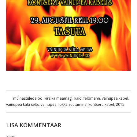
muinastulede öö
,
kirsika maamägi
,
kaidi feldmann
,
vainupea kabel
,
vainupea küla selts
,
vainupea
,
lõkke süütamine
,
kontsert
,
kabel
,
2015
LISA KOMMENTAAR
Nimi