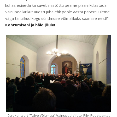
kohas esineda ka suvel, mistõttu peame plaani külastada
Vainupea kirikut uuesti juba ehk poole aasta pärast! Oleme
väga tänulikud kogu sündmuse võimalikuks saamise eest!“
Kohtumiseni ja häid jõule!
Jõulukontsert "Talve Võlumaa" Vainupeal / foto: Pilvi Puustusmaa