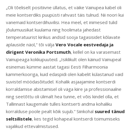
„Oli tõeliselt positiivne üllatus, et väike Vainupea kabel oli
meie kontserdiks puupüsti rahvast täis tulnud. Nii noori kui
vanemaid kontserdihuvilisi. Hea meel, et inimesed tulid
jõulumuusikat kuulama ning hoolimata jahedast
temperatuurist kirikus andsid sooja tagasisidet kõlavate
aplauside näol,“ tõi välja
Vero Vocale eestvedaja ja
dirigent Veronika Portsmuth
, kellel on ka varasemast
Vainupeaga kokkupuuteid. „Isiklikult olen käinud Vainupeal
esinemas kümme aastat tagasi Eesti Filharmoonia
kammerkooriga, kuid edaspidi olen kabelit külastanud vaid
suvistel möödasõitudel. Kohalik asjaajamine kontserdi
korraldamise abistamisel oli väga kiire ja professionaalne
ning seetõttu oli ülimalt hea tunne, et võis kindel olla, et
Tallinnast kaugemale tulles kontserti andma kohaliku
korralduse poole pealt kõik sujub.“ Siinkohal
suured tänud
seltsilistele
, kes tegid kohapeal kontserdi toimumiseks
vajalikud ettevalmistused.