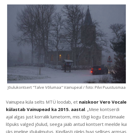
Jõulukontsert "Talve Võlumaa" Vainupeal / foto: Pilvi Puustusmaa
Vainupea küla selts MTÜ loodab, et
naiskoor Vero Vocale
külastab Vainupead ka 2015. aastal
. „Meie kontserdi
ajal algas just korralik lumetorm, mis tõigi kogu Eestimaale
lõpuks valged jõulud, seega jääb antud kontsert meelde kui
üks imeline jõuluilmutus. Kindlasti oleks huvi sellises armsas