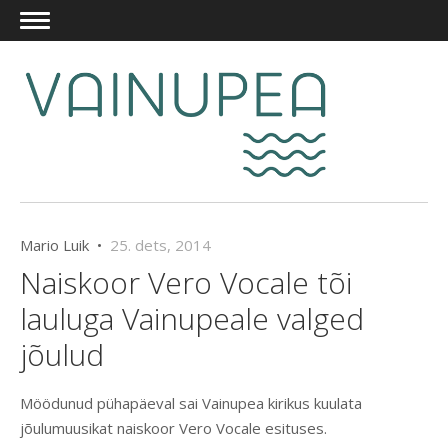
Mario Luik •
25. dets, 2014
Naiskoor Vero Vocale tõi
lauluga Vainupeale valged
jõulud
Möödunud pühapäeval sai Vainupea kirikus kuulata
jõulumuusikat naiskoor Vero Vocale esituses.