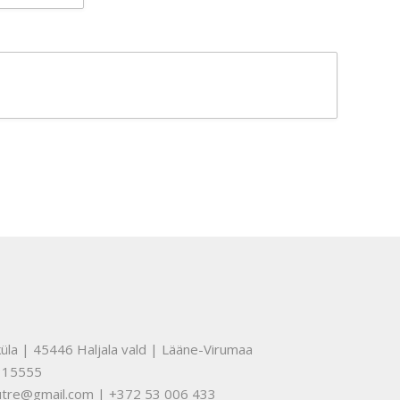
üla | 45446 Haljala vald | Lääne-Virumaa
315555
nuutre@gmail.com | +372 53 006 433