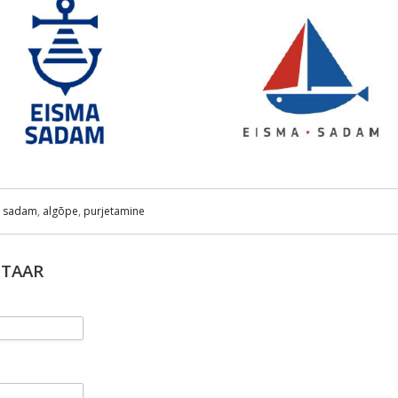
a sadam
,
algõpe
,
purjetamine
NTAAR