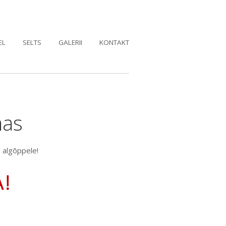
EL
SELTS
GALERII
KONTAKT
mas
 algõppele!