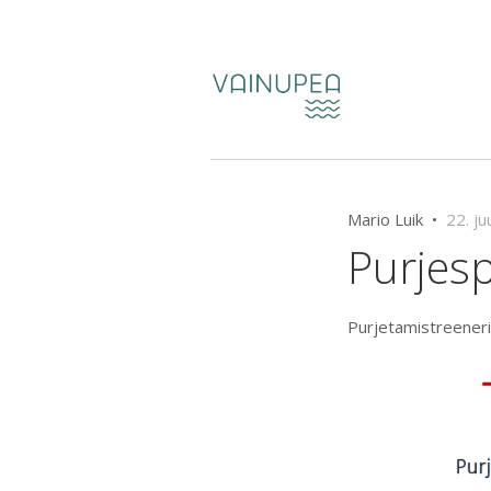
Mario Luik •
22. ju
Purjes
Purjetamistreeneri