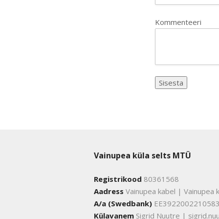
Kommenteeri
Vainupea küla selts MTÜ
Registrikood
80361568
Aadress
Vainupea kabel | Vainupea k
A/a (Swedbank)
EE392200221058
Külavanem
Sigrid Nuutre | sigrid.