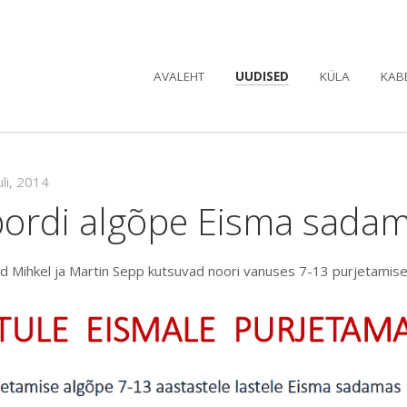
AVALEHT
UUDISED
KÜLA
KAB
uli, 2014
pordi algõpe Eisma sada
d Mihkel ja Martin Sepp kutsuvad noori vanuses 7-13 purjetamise