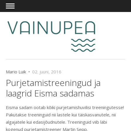
Mario Luik •
02. juuni, 2016
Purjetamistreeningud ja
laagrid Eisma sadamas
Eisma sadam ootab kõiki purjetamishuvilisi treeningutesse!
Pakutakse treeninguid nii lastele kui täiskasvanutele, nii
algajatele kui edasijõudnutele. Treeninguid viib läbi
kogenud purjetamistreener Martin Sepp.