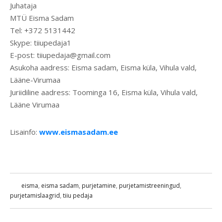
Juhataja
MTÜ Eisma Sadam
Tel: +372 5131442
Skype: tiiupedaja1
E-post: tiiupedaja@gmail.com
Asukoha aadress: Eisma sadam, Eisma küla, Vihula vald,
Lääne-Virumaa
Juriidiline aadress: Toominga 16, Eisma küla, Vihula vald,
Lääne Virumaa
Lisainfo:
www.eismasadam.ee
eisma
,
eisma sadam
,
purjetamine
,
purjetamistreeningud
,
purjetamislaagrid
,
tiiu pedaja