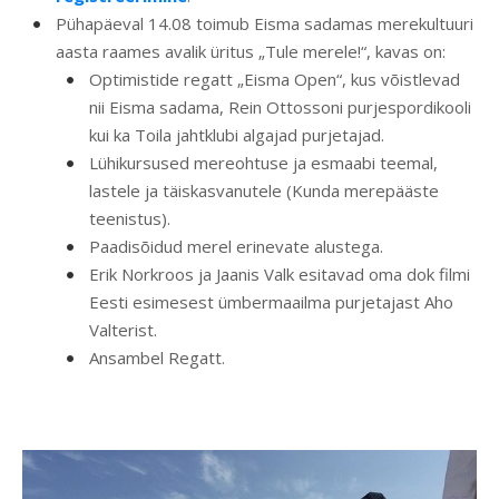
Pühapäeval 14.08 toimub Eisma sadamas merekultuuri
aasta raames avalik üritus „Tule merele!“, kavas on:
Optimistide regatt „Eisma Open“, kus võistlevad
nii Eisma sadama, Rein Ottossoni purjespordikooli
kui ka Toila jahtklubi algajad purjetajad.
Lühikursused mereohtuse ja esmaabi teemal,
lastele ja täiskasvanutele (Kunda merepääste
teenistus).
Paadisõidud merel erinevate alustega.
Erik Norkroos ja Jaanis Valk esitavad oma dok filmi
Eesti esimesest ümbermaailma purjetajast Aho
Valterist.
Ansambel Regatt.