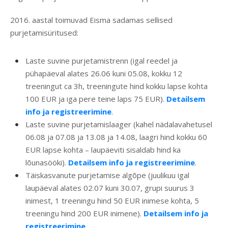
2016. aastal toimuvad Eisma sadamas sellised
purjetamisüritused:
Laste suvine purjetamistrenn (igal reedel ja
pühapäeval alates 26.06 kuni 05.08, kokku 12
treeningut ca 3h, treeningute hind kokku lapse kohta
100 EUR ja iga pere teine laps 75 EUR).
Detailsem
info ja registreerimine
.
Laste suvine purjetamislaager (kahel nädalavahetusel
06.08 ja 07.08 ja 13.08 ja 14.08, laagri hind kokku 60
EUR lapse kohta – laupäeviti sisaldab hind ka
lõunasööki).
Detailsem info ja registreerimine
.
Täiskasvanute purjetamise algõpe (juulikuu igal
laupäeval alates 02.07 kuni 30.07, grupi suurus 3
inimest, 1 treeningu hind 50 EUR inimese kohta, 5
treeningu hind 200 EUR inimene).
Detailsem info ja
registreerimine
.