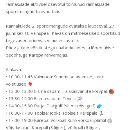
rannakülade aktiivsel osavõtul toimunud rannakülade
spordimängud tulevad taas.
Rannakülade 2. spordimängude avatakse laupäeval, 27.
juunil kell 10 Vainupeal. Kavas on mitmekesised sportlikud
tegevused erinevas vanuses lastele.
Päev jätkub võistlustega naaberkülades ja lõpeb ühise
peoõhtuga Karepa rahvamajas.
Ajakava:
• 10:00-11:45 Vainupea: Sündmuse avamine, laste
võistlused
• 12:00-13:30 Eisma sadam: Täiskasvanute korvpall
• 13:30-15:00 Eisma sadam: Tennis
• 14:00-15:30 Rutja: Discgolf (sh minidiscgolf)
• 16:00-17:00 Toolse: Jooks Toolselt Karepale
• 17:00-19:00 Karepa: Võrkpall Kullo võrkpalliplatsil
Võistlusalad: Korvpall (3 liiget), võrkpall (6 liiget,