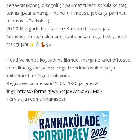
segavõistkond), discgolf (2 parimat tulemust küla kohta),
tennis (paarismäng, 1 naine + 1 mees), jooks (2 parimat
tulemust küla kohta).
20:00 Mängude lõpetamine Karepa Rahvamajas:
Autasustamine, mälumäng, tants ansambliga LiMit, lastel
mängujuht
Head Vainupea kogukonna liikmed, märgime kalendritesse
spordimängude päeva, registreerime osalemise ja
kaitseme 1. mängude üldvõitu.
Registreerumine kuni 21.06.2026 järgneval
lingil:
https://forms.gle/4Sccjb8WhSdvY3Md7
Tervist ja rõõmu liikumisest!