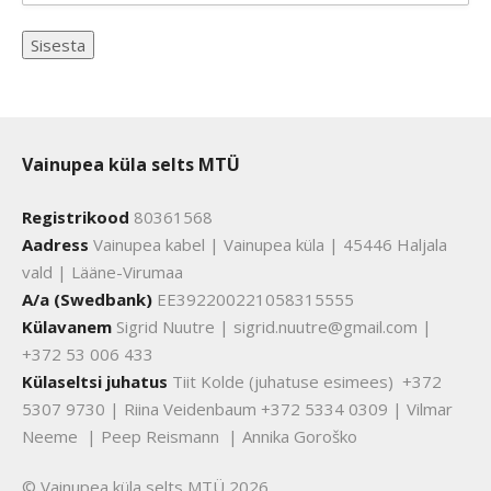
Vainupea küla selts MTÜ
Registrikood
80361568
Aadress
Vainupea kabel | Vainupea küla | 45446 Haljala
vald | Lääne-Virumaa
A/a (Swedbank)
EE392200221058315555
Külavanem
Sigrid Nuutre | sigrid.nuutre@gmail.com |
+372 53 006 433
Külaseltsi juhatus
Tiit Kolde (juhatuse esimees) +372
5307 9730 | Riina Veidenbaum +372 5334 0309 | Vilmar
Neeme | Peep Reismann | Annika Goroško
© Vainupea küla selts MTÜ 2026