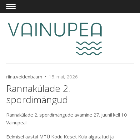
riina.veidenbaum •
15. mai, 2026
Rannakülade 2.
spordimängud
Rannakülade 2. spordimängude avamine 27. juunil kell 10
Vainupeal
Eelmisel aastal MTÜ Kodu Keset Küla algatatud ja