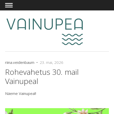
riina.veidenbaum •
23. mai, 2026
Rohevahetus 30. mail
Vainupeal
Näeme Vainupeal!