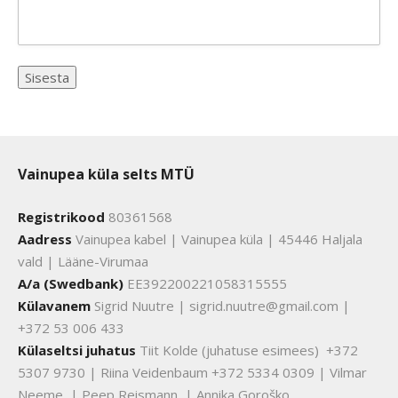
Vainupea küla selts MTÜ
Registrikood
80361568
Aadress
Vainupea kabel | Vainupea küla | 45446 Haljala
vald | Lääne-Virumaa
A/a (Swedbank)
EE392200221058315555
Külavanem
Sigrid Nuutre | sigrid.nuutre@gmail.com |
+372 53 006 433
Külaseltsi juhatus
Tiit Kolde (juhatuse esimees) +372
5307 9730 | Riina Veidenbaum +372 5334 0309 | Vilmar
Neeme | Peep Reismann | Annika Goroško