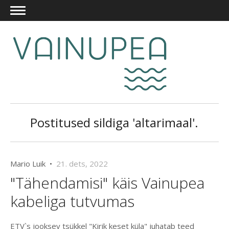
Postitused sildiga 'altarimaal'.
Mario Luik •
21. dets, 2022
"Tähendamisi" käis Vainupea
kabeliga tutvumas
ETV`s jooksev tsükkel "Kirik keset küla" juhatab teed