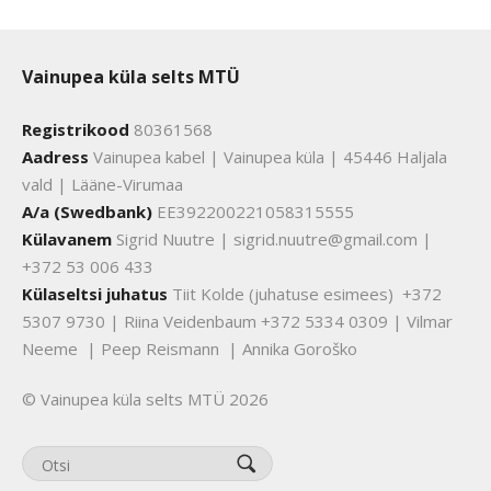
Vainupea küla selts MTÜ
Registrikood
80361568
Aadress
Vainupea kabel | Vainupea küla | 45446 Haljala
vald | Lääne-Virumaa
A/a (Swedbank)
EE392200221058315555
Külavanem
Sigrid Nuutre | sigrid.nuutre@gmail.com |
+372 53 006 433
Külaseltsi juhatus
Tiit Kolde (juhatuse esimees) +372
5307 9730 | Riina Veidenbaum +372 5334 0309 | Vilmar
Neeme | Peep Reismann | Annika Goroško
© Vainupea küla selts MTÜ 2026