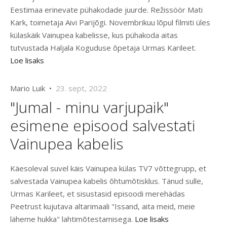
Eestimaa erinevate pühakodade juurde. Režissöör Mati
Kark, toimetaja Aivi Parijõgi. Novembrikuu lõpul filmiti üles
külaskäik Vainupea kabelisse, kus pühakoda aitas
tutvustada Haljala Koguduse õpetaja Urmas Karileet.
Loe lisaks
Mario Luik •
23. sept, 2022
"Jumal - minu varjupaik"
esimene episood salvestati
Vainupea kabelis
Käesoleval suvel käis Vainupea külas TV7 võttegrupp, et
salvestada Vainupea kabelis õhtumõtisklus. Tänud sulle,
Urmas Karileet, et sisustasid episoodi merehädas
Peetrust kujutava altarimaali "Issand, aita meid, meie
läheme hukka" lahtimõtestamisega.
Loe lisaks