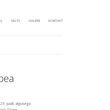
EL
SELTS
GALERII
KONTAKT
upea
5. juulil, algusega
aost Tauno