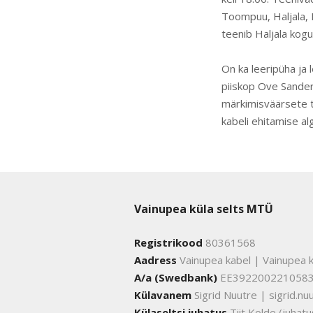
Toompuu, Haljala, 
teenib Haljala kog
On ka leeripüha ja 
piiskop Ove Sander
märkimisväärsete t
kabeli ehitamise al
Vainupea küla selts MTÜ
Registrikood
80361568
Aadress
Vainupea kabel | Vainupea k
A/a (Swedbank)
EE392200221058
Külavanem
Sigrid Nuutre | sigrid.
Külaseltsi juhatus
Tiit Kolde (juha