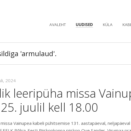
AVALEHT
UUDISED
KÜLA
KAB
ildiga 'armulaud'.
uli, 2024
lik leeripüha missa Vain
25. juulil kell 18.00
a missa Vainupea kabeli pühitsemise 131. aastapäeval, neljapäeval 2
 EELK Põhja-Eesti Piiskopkonna piiskop Ove Sander, Virumaa pr