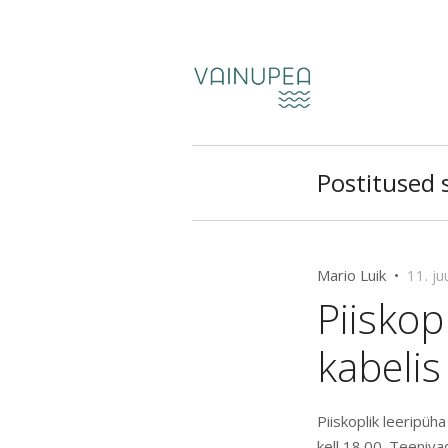
Postitused s
Mario Luik •
11. ju
Piiskop
kabelis 
Piiskoplik leeripüh
kell 18.00.
Teenivad