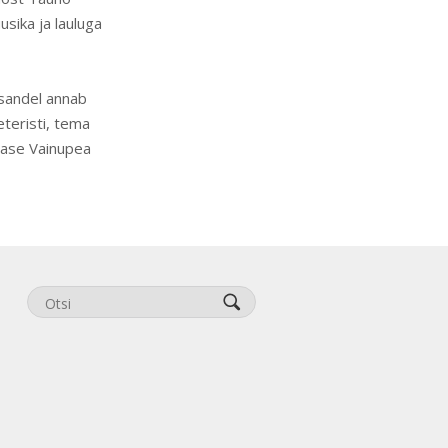
sika ja lauluga
esandel annab
teristi, tema
nase Vainupea