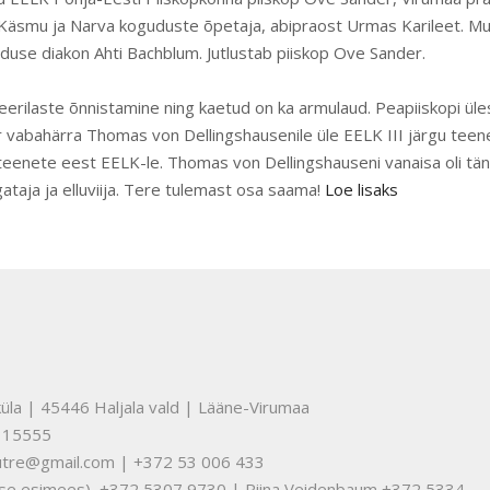
Käsmu ja Narva koguduste õpetaja, abipraost Urmas Karileet. Muu
uduse diakon Ahti Bachblum. Jutlustab piiskop Ove Sander.
leerilaste õnnistamine ning kaetud on ka armulaud. Peapiiskopi ül
 vabahärra Thomas von Dellingshausenile üle EELK III järgu teene
eenete eest EELK-le. Thomas von Dellingshauseni vanaisa oli tä
gataja ja elluviija. Tere tulemast osa saama!
Loe lisaks
üla | 45446 Haljala vald | Lääne-Virumaa
315555
nuutre@gmail.com | +372 53 006 433
tuse esimees) +372 5307 9730 | Riina Veidenbaum +372 5334