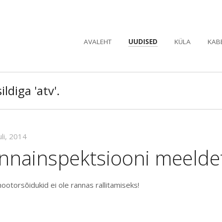
AVALEHT
UUDISED
KÜLA
KAB
ildiga 'atv'.
uli, 2014
nnainspektsiooni meelde
otorsõidukid ei ole rannas rallitamiseks!