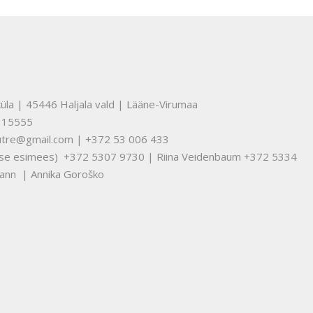
üla | 45446 Haljala vald | Lääne-Virumaa
315555
nuutre@gmail.com | +372 53 006 433
tuse esimees) +372 5307 9730 | Riina Veidenbaum +372 5334
ann | Annika Goroško