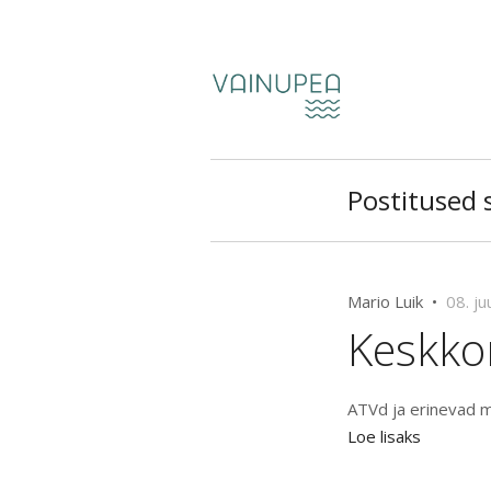
Postitused s
Mario Luik •
08. ju
Keskko
ATVd ja erinevad mo
Loe lisaks