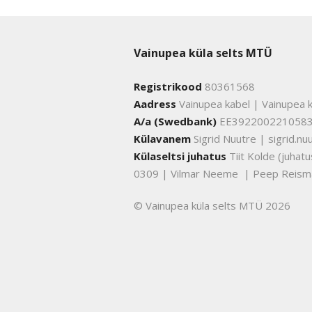
Vainupea küla selts MTÜ
Registrikood
80361568
Aadress
Vainupea kabel | Vainupea k
A/a (Swedbank)
EE392200221058
Külavanem
Sigrid Nuutre | sigrid.
Külaseltsi juhatus
Tiit Kolde (juha
0309 | Vilmar Neeme | Peep Reism
© Vainupea küla selts MTÜ 2026