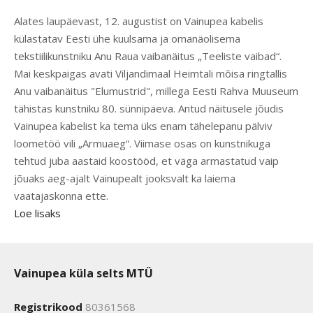
Alates laupäevast, 12. augustist on Vainupea kabelis
külastatav Eesti ühe kuulsama ja omanäolisema
tekstiilikunstniku Anu Raua vaibanäitus „Teeliste vaibad“.
Mai keskpaigas avati Viljandimaal Heimtali mõisa ringtallis
Anu vaibanäitus "Elumustrid", millega Eesti Rahva Muuseum
tähistas kunstniku 80. sünnipäeva. Antud näitusele jõudis
Vainupea kabelist ka tema üks enam tähelepanu pälviv
loometöö vili „Armuaeg“. Viimase osas on kunstnikuga
tehtud juba aastaid koostööd, et väga armastatud vaip
jõuaks aeg-ajalt Vainupealt jooksvalt ka laiema
vaatajaskonna ette.
Loe lisaks
Vainupea küla selts MTÜ
Registrikood
80361568