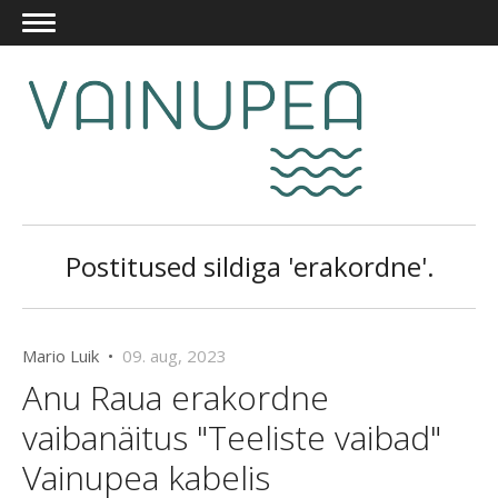
Postitused sildiga 'erakordne'.
Mario Luik •
09. aug, 2023
Anu Raua erakordne
vaibanäitus "Teeliste vaibad"
Vainupea kabelis