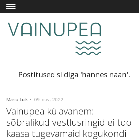
Postitused sildiga 'hannes naan'.
Mario Luik •
09. nov, 2022
Vainupea külavanem:
sõbralikud vestlusringid ei too
kaasa tugevamaid kogukondi