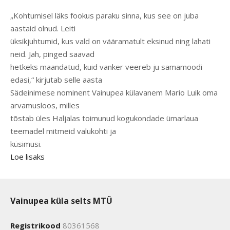
„Kohtumisel läks fookus paraku sinna, kus see on juba
aastaid olnud. Leiti
üksikjuhtumid, kus vald on vääramatult eksinud ning lahati
neid. Jah, pinged saavad
hetkeks maandatud, kuid vanker veereb ju samamoodi
edasi,“ kirjutab selle aasta
Sädeinimese nominent Vainupea külavanem Mario Luik oma
arvamusloos, milles
tõstab üles Haljalas toimunud kogukondade ümarlaua
teemadel mitmeid valukohti ja
küsimusi.
Loe lisaks
Vainupea küla selts MTÜ
Registrikood
80361568