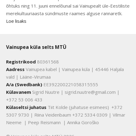
õhtuks ning 11. juuni ennelõunal sai Vainupealt üle-Eestiliste
merekultuuriaasta sündmuste raames alguse rannaretk.
Loe lisaks
Vainupea küla selts MTÜ
Registrikood
80361568
Aadress
Vainupea kabel | Vainupea küla | 45446 Haljala
vald | Lääne-Virumaa
A/a (Swedbank)
EE392200221058315555
Külavanem
Sigrid Nuutre | sigrid.nuutre@gmail.com |
+372 53 006 433
Külaseltsi juhatus
Tiit Kolde (juhatuse esimees) +372
5307 9730 | Riina Veidenbaum +372 5334 0309 | Vilmar
Neeme | Peep Reismann | Annika Goroško