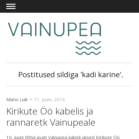
Postitused sildiga 'kadi karine'.
Mario Luik •
11. juuni, 2016
Kirikute Öö kabelis ja
rannaretk Vainupeale
10. juuni õhtul avati Vainupea kabeli uksed Kirikute Öö