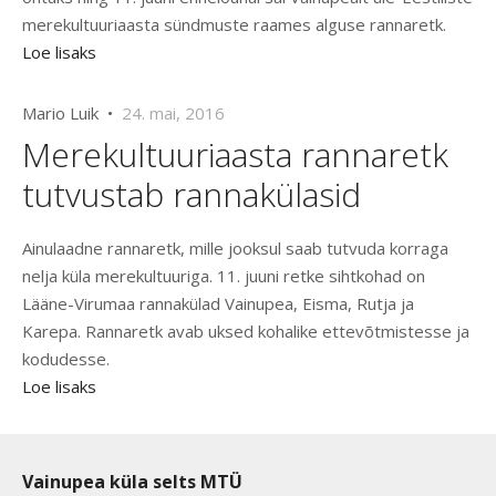
merekultuuriaasta sündmuste raames alguse rannaretk.
Loe lisaks
Mario Luik •
24. mai, 2016
Merekultuuriaasta rannaretk
tutvustab rannakülasid
Ainulaadne rannaretk, mille jooksul saab tutvuda korraga
nelja küla merekultuuriga. 11. juuni retke sihtkohad on
Lääne-Virumaa rannakülad Vainupea, Eisma, Rutja ja
Karepa. Rannaretk avab uksed kohalike ettevõtmistesse ja
kodudesse.
Loe lisaks
Vainupea küla selts MTÜ