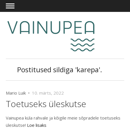
Postitused sildiga 'karepa'.
Mario Luik •
10. märts, 2022
Toetuseks üleskutse
Vainupea küla rahvale ja kõigile meie sõpradele toetuseks
üleskutse!
Loe lisaks