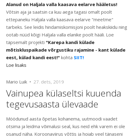
Alanud on Haljala valla kaasava eelarve hääletus!
Võtsin aja ja saatsin ca kuu aega tagasi omalt poolt
ettepaneku Haljala valla kaasava eelarve "meetme"
tarbeks. See leidis hindamiskomisjoni poolt heakskiidu ning
ootab nüüd kõigi Haljala valla elanike poolt hääli. Loe
täpsemalt projekti
"Karepa kandi külade
mõtiskluspaikade võrgustiku rajamine - kant külade
eest, külad kandi eest!"
kohta
SIIT!
Loe lisaks
Mario Luik •
27. dets, 2019
Vainupea külaseltsi kuuenda
tegevusaasta ülevaade
Möödunud aasta õpetas kohanema, uutmoodi vaadet
otsima ja leidma võimalusi seal, kus neid ehk varem ei ole
osanud näha. Koroonaviirus võttis ja hoiab veel tänaseni