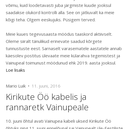
võimu, kuid loodetavasti juba järgmiste kuude jooksul
saadakse olukord kontrolli alla. See on jätkuvalt ka meie
kõigi teha. Olgem eeskujuks. Püsigem terved.
Meie kuues tegevusaasta möödus taaskord aktiivselt.
Oleme siiralt tänulikud erinevate saadud kõrgete
tunnustuste eest. Sarnaselt varasematele aastatele annab
käesolev postitus ülevaate meie külarahva tegemistest ja
Vainupeal toimunust möödunud ehk 2019. aasta jooksul.
Loe lisaks
Mario Luik •
11. juuni, 2016
Kirikute Öö kabelis ja
rannaretk Vainupeale
10. juuni õhtul avati Vainupea kabeli uksed Kirikute Öö
õhtuks ning 11. juuni ennelõunal sai Vainupealt üle-Eestiliste