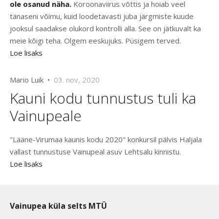
ole osanud näha.
Koroonaviirus võttis ja hoiab veel
tänaseni võimu, kuid loodetavasti juba järgmiste kuude
jooksul saadakse olukord kontrolli alla. See on jätkuvalt ka
meie kõigi teha. Olgem eeskujuks. Püsigem terved.
Loe lisaks
Mario Luik •
03. nov, 2020
Kauni kodu tunnustus tuli ka
Vainupeale
"Lääne-Virumaa kaunis kodu 2020" konkursil pälvis Haljala
vallast tunnustuse Vainupeal asuv Lehtsalu kinnistu.
Loe lisaks
Vainupea küla selts MTÜ