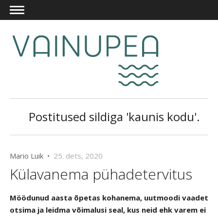
Postitused sildiga 'kaunis kodu'.
Mario Luik •
25. dets, 2020
Külavanema pühadetervitus
Möödunud aasta õpetas kohanema, uutmoodi vaadet
otsima ja leidma võimalusi seal, kus neid ehk varem ei