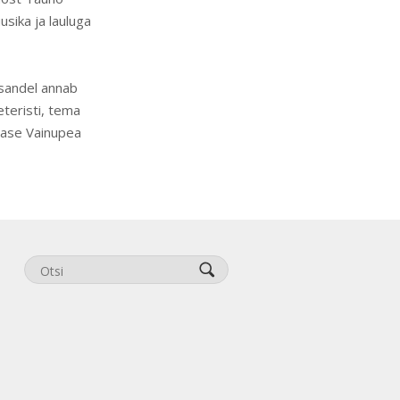
sika ja lauluga
esandel annab
teristi, tema
nase Vainupea