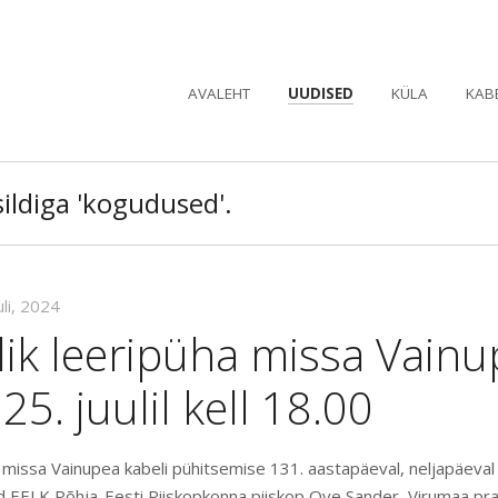
AVALEHT
UUDISED
KÜLA
KAB
sildiga 'kogudused'.
uli, 2024
lik leeripüha missa Vain
25. juulil kell 18.00
a missa Vainupea kabeli pühitsemise 131. aastapäeval, neljapäeval 2
 EELK Põhja-Eesti Piiskopkonna piiskop Ove Sander, Virumaa pr