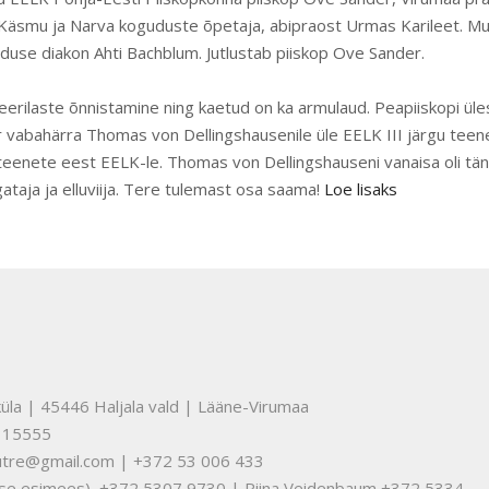
Käsmu ja Narva koguduste õpetaja, abipraost Urmas Karileet. Muu
uduse diakon Ahti Bachblum. Jutlustab piiskop Ove Sander.
leerilaste õnnistamine ning kaetud on ka armulaud. Peapiiskopi ül
 vabahärra Thomas von Dellingshausenile üle EELK III järgu teene
eenete eest EELK-le. Thomas von Dellingshauseni vanaisa oli tä
gataja ja elluviija. Tere tulemast osa saama!
Loe lisaks
üla | 45446 Haljala vald | Lääne-Virumaa
315555
nuutre@gmail.com | +372 53 006 433
tuse esimees) +372 5307 9730 | Riina Veidenbaum +372 5334