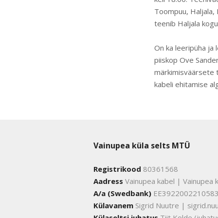
Toompuu, Haljala, 
teenib Haljala kog
On ka leeripüha ja 
piiskop Ove Sander
märkimisväärsete t
kabeli ehitamise al
Vainupea küla selts MTÜ
Registrikood
80361568
Aadress
Vainupea kabel | Vainupea k
A/a (Swedbank)
EE392200221058
Külavanem
Sigrid Nuutre | sigrid.
Külaseltsi juhatus
Tiit Kolde (juha