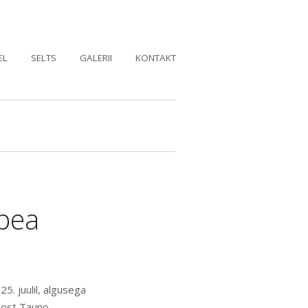
EL
SELTS
GALERII
KONTAKT
upea
5. juulil, algusega
aost Tauno