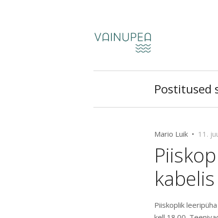
Postitused 
Mario Luik •
11. ju
Piiskop
kabelis 
Piiskoplik leeripüh
kell 18.00.
Teenivad