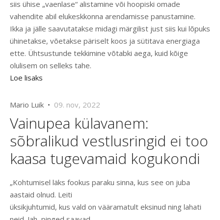
siis ühise „vaenlase“ alistamine või hoopiski omade
vahendite abil elukeskkonna arendamisse panustamine.
Ikka ja jälle saavutatakse midagi märgilist just siis kui lõpuks
ühinetakse, võetakse päriselt koos ja sütitava energiaga
ette. Ühtsustunde tekkimine võtabki aega, kuid kõige
olulisem on selleks tahe.
Loe lisaks
Mario Luik •
09. nov, 2022
Vainupea külavanem:
sõbralikud vestlusringid ei too
kaasa tugevamaid kogukondi
„Kohtumisel läks fookus paraku sinna, kus see on juba
aastaid olnud. Leiti
üksikjuhtumid, kus vald on vääramatult eksinud ning lahati
neid. Jah, pinged saavad