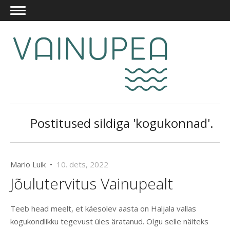
Postitused sildiga 'kogukonnad'.
Mario Luik •
10. dets, 2022
Jõulutervitus Vainupealt
Teeb head meelt, et käesolev aasta on Haljala vallas
kogukondlikku tegevust üles äratanud. Olgu selle näiteks