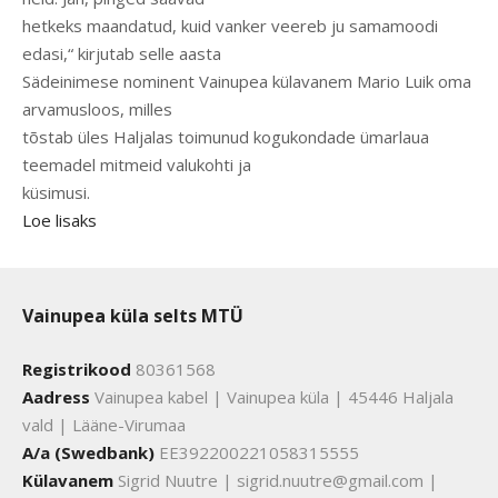
hetkeks maandatud, kuid vanker veereb ju samamoodi
edasi,“ kirjutab selle aasta
Sädeinimese nominent Vainupea külavanem Mario Luik oma
arvamusloos, milles
tõstab üles Haljalas toimunud kogukondade ümarlaua
teemadel mitmeid valukohti ja
küsimusi.
Loe lisaks
Vainupea küla selts MTÜ
Registrikood
80361568
Aadress
Vainupea kabel | Vainupea küla | 45446 Haljala
vald | Lääne-Virumaa
A/a (Swedbank)
EE392200221058315555
Külavanem
Sigrid Nuutre | sigrid.nuutre@gmail.com |