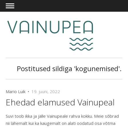
Postitused sildiga 'kogunemised'.
Mario Luik •
19. juuni, 2022
Ehedad elamused Vainupeal
Suvi toob ikka ja jälle Vainupeale rahva kokku. Meie sõbrad
nii lähemalt kui ka kaugemalt on alati oodatud osa võtma