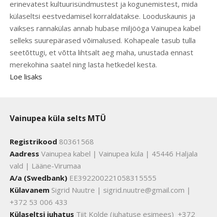
erinevatest kultuurisündmustest ja kogunemistest, mida
külaseltsi eestvedamisel korraldatakse. Looduskaunis ja
vaikses rannakülas annab hubase miljööga Vainupea kabel
selleks suurepärased võimalused. Kohapeale tasub tulla
seetõttugi, et võtta lihtsalt aeg maha, unustada ennast
merekohina saatel ning lasta hetkedel kesta.
Loe lisaks
Vainupea küla selts MTÜ
Registrikood
80361568
Aadress
Vainupea kabel | Vainupea küla | 45446 Haljala
vald | Lääne-Virumaa
A/a (Swedbank)
EE392200221058315555
Külavanem
Sigrid Nuutre | sigrid.nuutre@gmail.com |
+372 53 006 433
Külaseltsi juhatus
Tiit Kolde (juhatuse esimees) +372