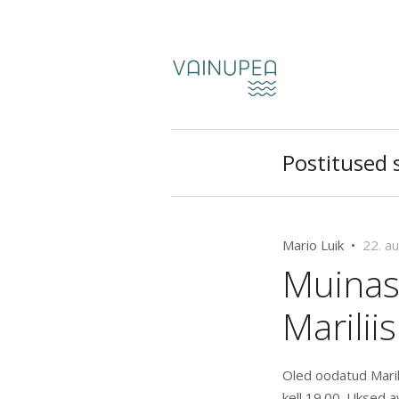
Postitused s
Mario Luik •
22. a
Muinas
Marilii
Oled oodatud Maril
kell 19.00. Uksed 