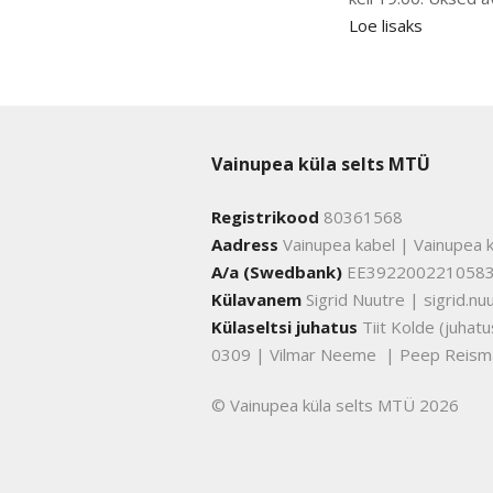
Loe lisaks
Vainupea küla selts MTÜ
Registrikood
80361568
Aadress
Vainupea kabel | Vainupea k
A/a (Swedbank)
EE392200221058
Külavanem
Sigrid Nuutre | sigrid.
Külaseltsi juhatus
Tiit Kolde (juha
0309 | Vilmar Neeme | Peep Reism
© Vainupea küla selts MTÜ 2026