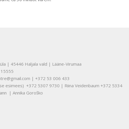
üla | 45446 Haljala vald | Lääne-Virumaa
315555
nuutre@gmail.com | +372 53 006 433
tuse esimees) +372 5307 9730 | Riina Veidenbaum +372 5334
ann | Annika Goroško