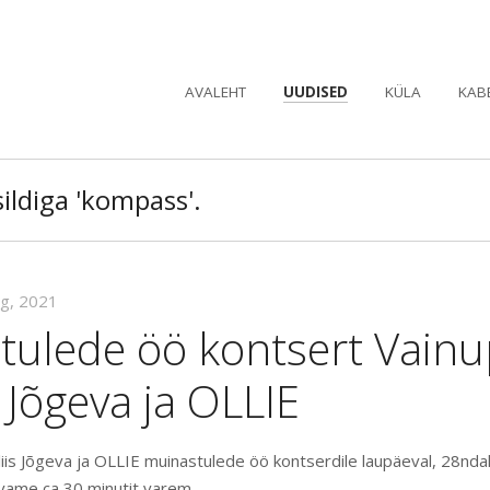
AVALEHT
UUDISED
KÜLA
KAB
ildiga 'kompass'.
ug, 2021
tulede öö kontsert Vainu
s Jõgeva ja OLLIE
iis Jõgeva ja OLLIE muinastulede öö kontserdile laupäeval, 28ndal
avame ca 30 minutit varem.