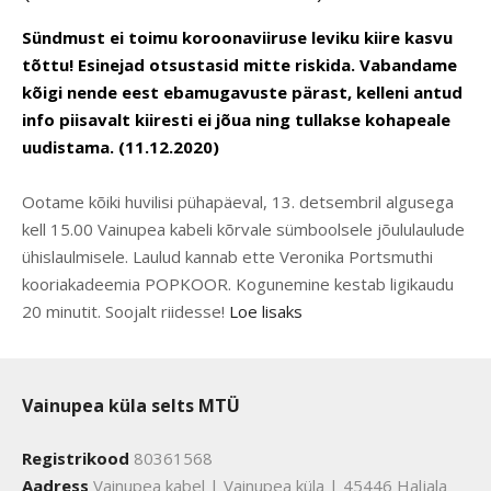
Sündmust ei toimu koroonaviiruse leviku kiire kasvu
tõttu! Esinejad otsustasid mitte riskida. Vabandame
kõigi nende eest ebamugavuste pärast, kelleni antud
info piisavalt kiiresti ei jõua ning tullakse kohapeale
uudistama. (11.12.2020)
Ootame kõiki huvilisi pühapäeval, 13. detsembril algusega
kell 15.00 Vainupea kabeli kõrvale sümboolsele jõululaulude
ühislaulmisele. Laulud kannab ette Veronika Portsmuthi
kooriakadeemia POPKOOR. Kogunemine kestab ligikaudu
20 minutit. Soojalt riidesse!
Loe lisaks
Vainupea küla selts MTÜ
Registrikood
80361568
Aadress
Vainupea kabel | Vainupea küla | 45446 Haljala