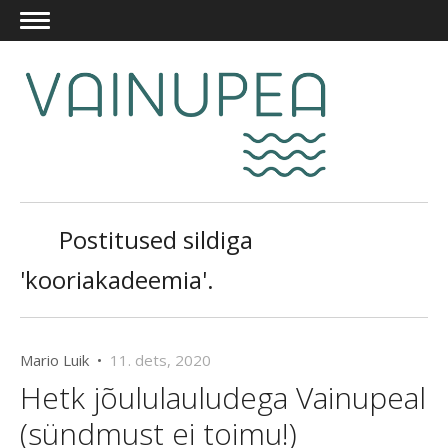
Postitused sildiga
'kooriakadeemia'.
Mario Luik •
11. dets, 2020
Hetk jõululauludega Vainupeal
(sündmust ei toimu!)