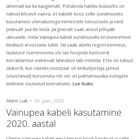
lähemalt kui ka kaugemalt. Pühakoda haldav külaselts on
näinud kõvasti vaeva, et kabelit koos selle sündmuseks
kasutamise võimalustega inimestele tutvustada ja neid
pidevalt juurde leida. Järgnevalt saab antud põhjalik
ülevaade, mida Vainupea kabeli sündmuseks broneerimisel
kindlasti arvestada tuleb. Nii saab abielu registreerimise,
laulatuse tseremoonia või siis hoopiski kontserdi
korraldamise eelnevalt lahedasti läbi mõelda. Ette on tulnud
olukordi, kus näiteks noorpaar on kirikuõpetaja jätnud
(unustanud) kutsumata või siis on pulmamuusika esitajate
leidmine osutunud keeruliseks.
Loe lisaks
Mario Luik •
20. jaan, 2020
Vainupea kabeli kasutamine
2020. aastal
Oleme Vainupea kabeli eest kenasti hoolt kandnud ja selle