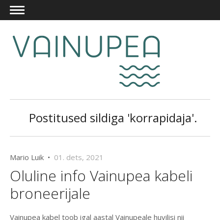
Postitused sildiga 'korrapidaja'.
Mario Luik •
01. dets, 2021
Oluline info Vainupea kabeli
broneerijale
Vainupea kabel toob igal aastal Vainupeale huvilisi nii