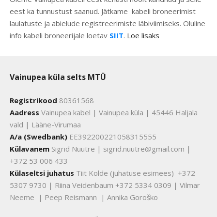
eest ka tunnustust saanud. Jätkame kabeli broneerimist
laulatuste ja abielude registreerimiste läbiviimiseks. Oluline
info kabeli broneerijale loetav
SIIT
.
Loe lisaks
Vainupea küla selts MTÜ
Registrikood
80361568
Aadress
Vainupea kabel | Vainupea küla | 45446 Haljala
vald | Lääne-Virumaa
A/a (Swedbank)
EE392200221058315555
Külavanem
Sigrid Nuutre | sigrid.nuutre@gmail.com |
+372 53 006 433
Külaseltsi juhatus
Tiit Kolde (juhatuse esimees) +372
5307 9730 | Riina Veidenbaum +372 5334 0309 | Vilmar
Neeme | Peep Reismann | Annika Goroško