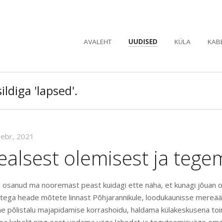
AVALEHT
UUDISED
KÜLA
KAB
ildiga 'lapsed'.
eebr, 2021
alsest olemisest ja tege
ei osanud ma nooremast peast kuidagi ette näha, et kunagi jõuan
stega heade mõtete linnast Põhjarannikule, loodukaunisse mereä
he põlistalu majapidamise korrashoidu, haldama külakeskusena toi