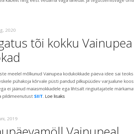
ea kabelit ning eest vedama väga lahedat ja tegutsemisväge om
ug, 2020
gatus tõi kokku Vainupea
okad
iste meelel mõlkunud Vainupea kodukokkade päeva idee sai teoks
eskele pühakoja kõrvale püsti pandud pilkupüüdev varjualune koos
ega ei jäänud maiasmokkadele ega lihtsalt ringiuitajatele märkama
 pildimeenutust
SIIT
.
Loe lisaks
uni, 2019
laupäevamöll Vainupeal