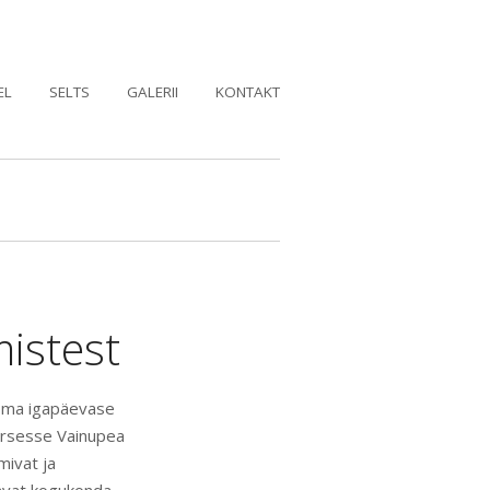
EL
SELTS
GALERII
KONTAKT
mistest
 oma igapäevase
ärsesse Vainupea
mivat ja