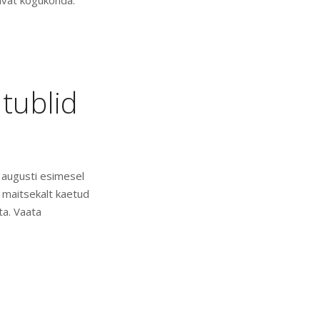
avat kogukonda.
 tublid
 augusti esimesel
 maitsekalt kaetud
ta. Vaata