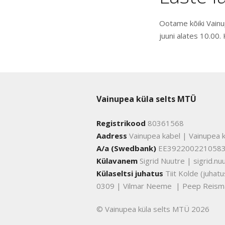
Ootame kõiki Vainu
juuni alates 10.00.
Vainupea küla selts MTÜ
Registrikood
80361568
Aadress
Vainupea kabel | Vainupea k
A/a (Swedbank)
EE392200221058
Külavanem
Sigrid Nuutre | sigrid.
Külaseltsi juhatus
Tiit Kolde (juha
0309 | Vilmar Neeme | Peep Reism
© Vainupea küla selts MTÜ 2026