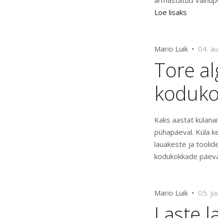
armastatud Vainup
Loe lisaks
Mario Luik •
04. a
Tore al
koduk
Kaks aastat külana
pühapäeval. Küla k
lauakeste ja toolid
kodukokkade päeva
Mario Luik •
05. ju
Laste 