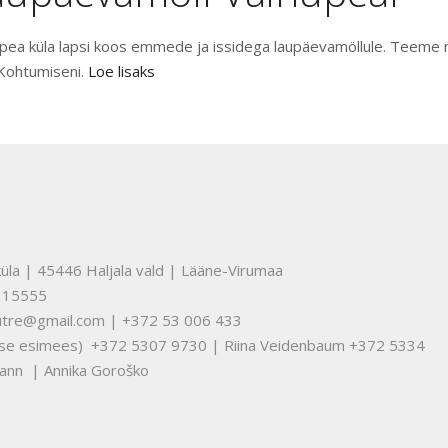
pea küla lapsi koos emmede ja issidega laupäevamöllule. Teeme m
 Kohtumiseni.
Loe lisaks
üla | 45446 Haljala vald | Lääne-Virumaa
315555
nuutre@gmail.com | +372 53 006 433
tuse esimees) +372 5307 9730 | Riina Veidenbaum +372 5334
ann | Annika Goroško