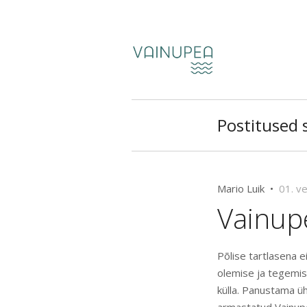
Postitused s
Mario Luik •
01. v
Vainupe
Põlise tartlasena 
olemise ja tegemi
külla. Panustama ü