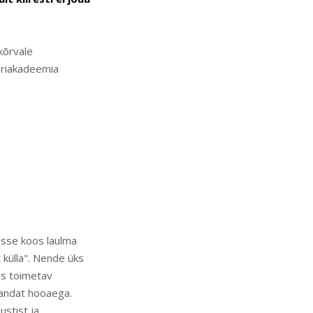
kõrvale
oriakadeemia
isse koos laulma
t külla". Nende üks
las toimetav
mandat hooaega.
ustist ja