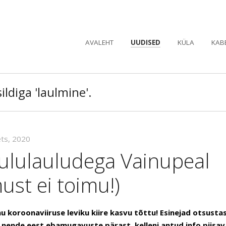
AVALEHT
UUDISED
KÜLA
KAB
ildiga 'laulmine'.
ets, 2020
õululauludega Vainupeal
st ei toimu!)
 koroonaviiruse leviku kiire kasvu tõttu! Esinejad otsustas
ende eest ebamugavuste pärast, kelleni antud info piisavalt