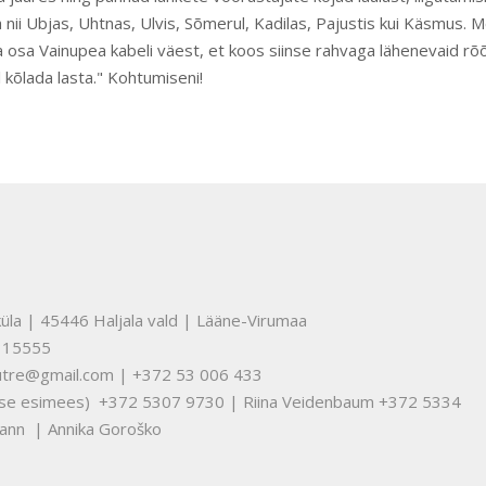
 nii Ubjas, Uhtnas, Ulvis, Sõmerul, Kadilas, Pajustis kui Käsmus. 
 osa Vainupea kabeli väest, et koos siinse rahvaga lähenevaid rõ
l kõlada lasta." Kohtumiseni!
üla | 45446 Haljala vald | Lääne-Virumaa
315555
nuutre@gmail.com | +372 53 006 433
tuse esimees) +372 5307 9730 | Riina Veidenbaum +372 5334
ann | Annika Goroško