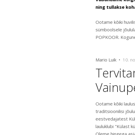
ning tullakse koh
Ootame kõiki huvili
sümboolsele jõulul
POPKOOR. Kogunemin
Mario Luik •
10. n
Tervita
Vainup
Ootame kõiki laulu
traditsioonilisi jõu
eestvedajatest Küll
lauluklubi "Külast
Oleme hingega asja 