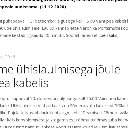
apeale uudistama. (11.12.2020)
si pühapäeval, 13. detsembril algusega kell 15.00 Vainupea kabeli 
aulude ühislaulmisele. Laulud kannab ette Veronika Portsmuthi ko
e kestab ligikaudu 20 minutit. Soojalt riidesse!
Loe lisaks
ov, 2016
me ühislaulmisega jõule
ea kabelis
sõpru laupäeval 10. detsembril algusega kell 15.00 Vainupea kabel
lulaule. Ühislaulmise eestvedajaks on Sõmeru valla lauluklubi "Külas
ike Pajula tutvustab lauluklubi järgmiselt: "Peamiselt Sõmeru val
 külla" käib koosolemisest ja -tegemisest rõõmu tundmas juba kol
juures ning pannud lahkete võõrustajate kojad laulust, liigutamisl