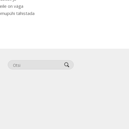
Meile on väga
õmupühi tähistada