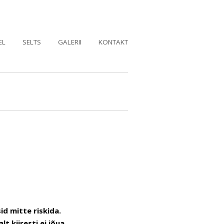
EL
SELTS
GALERII
KONTAKT
id mitte riskida.
 kiiresti ei jõua