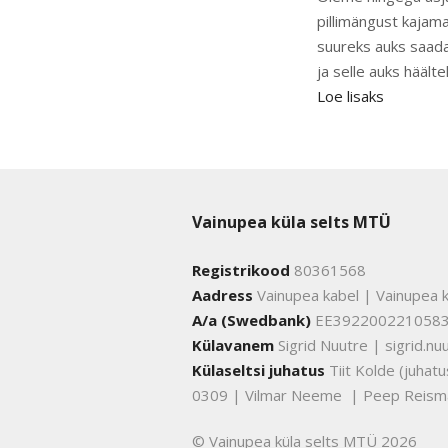
pillimängust kajama
suureks auks saada
ja selle auks häälte
Loe lisaks
Vainupea küla selts MTÜ
Registrikood
80361568
Aadress
Vainupea kabel | Vainupea k
A/a (Swedbank)
EE392200221058
Külavanem
Sigrid Nuutre | sigrid.
Külaseltsi juhatus
Tiit Kolde (juha
0309 | Vilmar Neeme | Peep Reism
© Vainupea küla selts MTÜ 2026