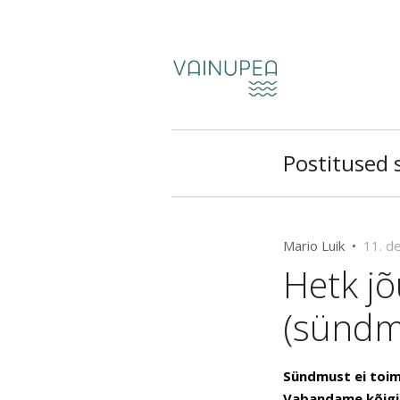
Postitused s
Mario Luik •
11. d
Hetk j
(sündmu
Sündmust ei toimu
Vabandame kõigi n