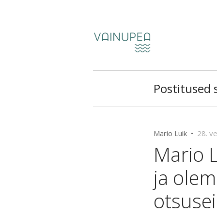
Postitused s
Mario Luik •
28. v
Mario 
ja ole
otsuse