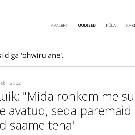
AVALEHT
UUDISED
KÜLA
KAB
ildiga 'ohwirulane'.
eebr, 2022
Luik: "Mida rohkem me s
me avatud, seda paremaid
id saame teha"