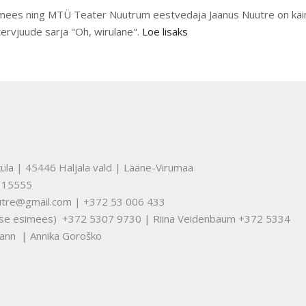
mees ning MTÜ Teater Nuutrum eestvedaja Jaanus Nuutre on käi
tervjuude sarja "Oh, wirulane".
Loe lisaks
üla | 45446 Haljala vald | Lääne-Virumaa
315555
nuutre@gmail.com | +372 53 006 433
tuse esimees) +372 5307 9730 | Riina Veidenbaum +372 5334
ann | Annika Goroško