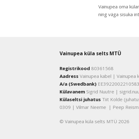
Vainupea oma küla
ning väga sisuka in
Vainupea küla selts MTÜ
Registrikood
80361568
Aadress
Vainupea kabel | Vainupea k
A/a (Swedbank)
EE392200221058
Külavanem
Sigrid Nuutre | sigrid.
Külaseltsi juhatus
Tiit Kolde (juha
0309 | Vilmar Neeme | Peep Reism
© Vainupea küla selts MTÜ 2026