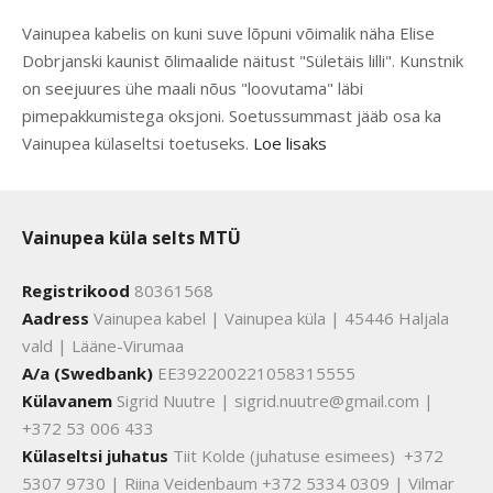
Vainupea kabelis on kuni suve lõpuni võimalik näha Elise
Dobrjanski kaunist õlimaalide näitust "Sületäis lilli". Kunstnik
on seejuures ühe maali nõus "loovutama" läbi
pimepakkumistega oksjoni. Soetussummast jääb osa ka
Vainupea külaseltsi toetuseks.
Loe lisaks
Vainupea küla selts MTÜ
Registrikood
80361568
Aadress
Vainupea kabel | Vainupea küla | 45446 Haljala
vald | Lääne-Virumaa
A/a (Swedbank)
EE392200221058315555
Külavanem
Sigrid Nuutre | sigrid.nuutre@gmail.com |
+372 53 006 433
Külaseltsi juhatus
Tiit Kolde (juhatuse esimees) +372
5307 9730 | Riina Veidenbaum +372 5334 0309 | Vilmar