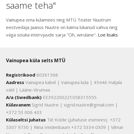
saame teha"
Vainupea oma külamees ning MTÜ Teater Nuutrum
eestvedaja Jaanus Nuutre on käima lükanud vahva ning
väga sisuka intervjuude sarja "Oh, wirulane".
Loe lisaks
Vainupea küla selts MTÜ
Registrikood
80361568
Aadress
Vainupea kabel | Vainupea küla | 45446 Haljala
vald | Lääne-Virumaa
A/a (Swedbank)
EE392200221058315555
Külavanem
Sigrid Nuutre | sigrid.nuutre@gmail.com |
+372 53 006 433
Külaseltsi juhatus
Tiit Kolde (juhatuse esimees) +372
5307 9730 | Riina Veidenbaum +372 5334 0309 | Vilmar