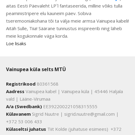
aitas Eesti Päevaleht LP`l fantaseerida, milline võiks tulla
peaministripere elu kauneim päev. Sobiva
tseremooniakohana tõi ta välja meie armsa Vainupea kabeli!
Aitäh Sulle, Tiia! Säärane tunnustus inspireerib ning läheb
meie kogukonnale väga korda.
Loe lisaks
Vainupea küla selts MTÜ
Registrikood
80361568
Aadress
Vainupea kabel | Vainupea küla | 45446 Haljala
vald | Lääne-Virumaa
A/a (Swedbank)
EE392200221058315555
Külavanem
Sigrid Nuutre | sigrid.nuutre@gmail.com |
+372 53 006 433
Külaseltsi juhatus
Tiit Kolde (juhatuse esimees) +372