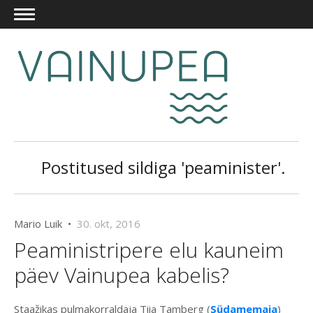
Postitused sildiga 'peaminister'.
Mario Luik •
30. okt, 2016
Peaministripere elu kauneim
päev Vainupea kabelis?
Staažikas pulmakorraldaja Tiia Tamberg (
Südamemaja
)