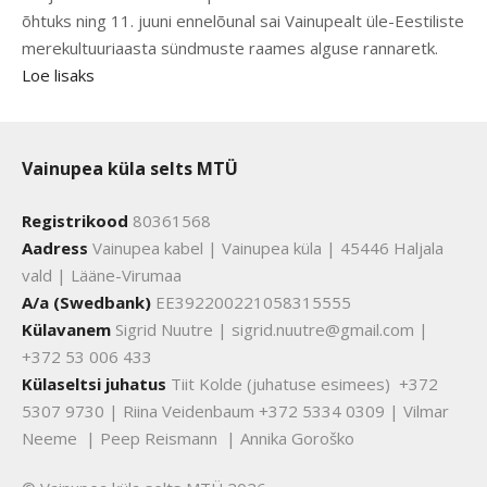
õhtuks ning 11. juuni ennelõunal sai Vainupealt üle-Eestiliste
merekultuuriaasta sündmuste raames alguse rannaretk.
Loe lisaks
Vainupea küla selts MTÜ
Registrikood
80361568
Aadress
Vainupea kabel | Vainupea küla | 45446 Haljala
vald | Lääne-Virumaa
A/a (Swedbank)
EE392200221058315555
Külavanem
Sigrid Nuutre | sigrid.nuutre@gmail.com |
+372 53 006 433
Külaseltsi juhatus
Tiit Kolde (juhatuse esimees) +372
5307 9730 | Riina Veidenbaum +372 5334 0309 | Vilmar
Neeme | Peep Reismann | Annika Goroško