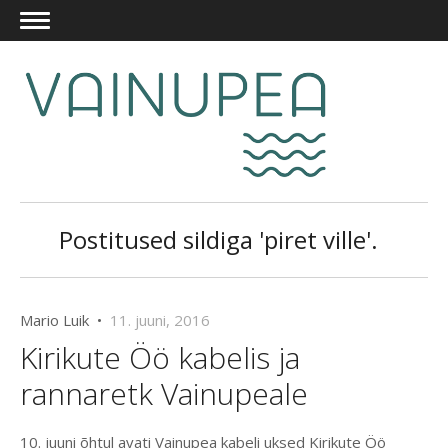
Postitused sildiga 'piret ville'.
Mario Luik •
11. juuni, 2016
Kirikute Öö kabelis ja
rannaretk Vainupeale
10. juuni õhtul avati Vainupea kabeli uksed Kirikute Öö