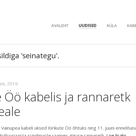
AVALEHT
UUDISED
KÜLA
KAB
ildiga 'seinategu'.
uni, 2016
e Öö kabelis ja rannaretk
eale
ti Vainupea kabeli uksed Kirikute Öö õhtuks ning 11. juuni ennelõuna
ekultuuriaasta sündmuste raames alguse rannaretk.
Loe lisaks