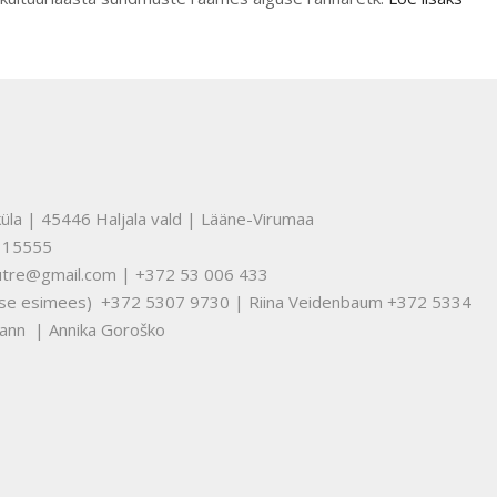
üla | 45446 Haljala vald | Lääne-Virumaa
315555
nuutre@gmail.com | +372 53 006 433
tuse esimees) +372 5307 9730 | Riina Veidenbaum +372 5334
ann | Annika Goroško