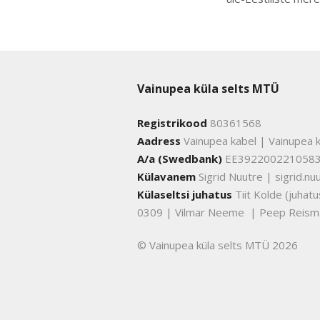
Vainupea küla selts MTÜ
Registrikood
80361568
Aadress
Vainupea kabel | Vainupea k
A/a (Swedbank)
EE392200221058
Külavanem
Sigrid Nuutre | sigrid.
Külaseltsi juhatus
Tiit Kolde (juha
0309 | Vilmar Neeme | Peep Reism
© Vainupea küla selts MTÜ 2026