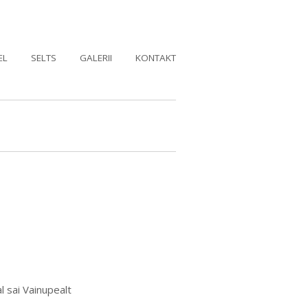
EL
SELTS
GALERII
KONTAKT
l sai Vainupealt