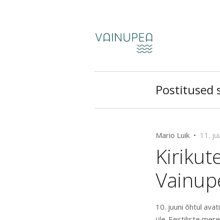
Postitused s
Mario Luik •
11. ju
Kirikut
Vainup
10. juuni õhtul ava
üle-Eestiliste mer