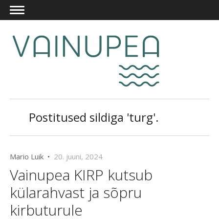
Postitused sildiga 'turg'.
Mario Luik •
20. juuni, 2024
Vainupea KIRP kutsub
külarahvast ja sõpru
kirbuturule