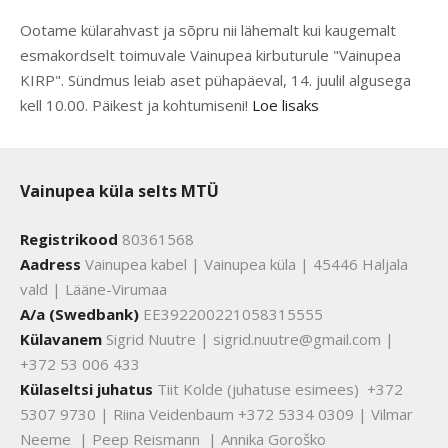
Ootame külarahvast ja sõpru nii lähemalt kui kaugemalt
esmakordselt toimuvale Vainupea kirbuturule "Vainupea
KIRP". Sündmus leiab aset pühapäeval, 14. juulil algusega
kell 10.00. Päikest ja kohtumiseni!
Loe lisaks
Vainupea küla selts MTÜ
Registrikood
80361568
Aadress
Vainupea kabel | Vainupea küla | 45446 Haljala
vald | Lääne-Virumaa
A/a (Swedbank)
EE392200221058315555
Külavanem
Sigrid Nuutre | sigrid.nuutre@gmail.com |
+372 53 006 433
Külaseltsi juhatus
Tiit Kolde (juhatuse esimees) +372
5307 9730 | Riina Veidenbaum +372 5334 0309 | Vilmar
Neeme | Peep Reismann | Annika Goroško