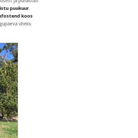
rusest ja puhastati
mistu puukuur
.
nfostend koos
algupäeva üheks