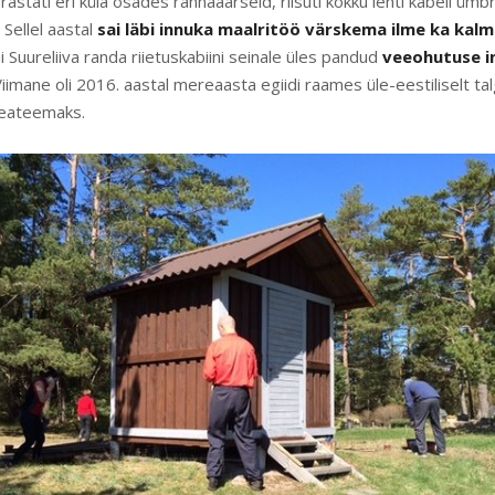
astati eri küla osades rannaäärseid, riisuti kokku lehti kabeli ümb
 Sellel aastal
sai läbi innuka maalritöö värskema ilme ka kal
i Suureliiva randa riietuskabiini seinale üles pandud
veeohutuse i
Viimane oli 2016. aastal mereaasta egiidi raames üle-eestiliselt t
peateemaks.