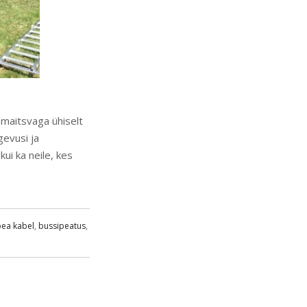
 maitsvaga ühiselt
gevusi ja
ui ka neile, kes
pea kabel
,
bussipeatus
,