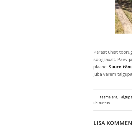
Pärast ühist töörüg
söögilaualt. Päev j
plaane.
Suure tänu
juba varem talgupä
teeme ära
,
Talgup
ühisüritus
LISA KOMME