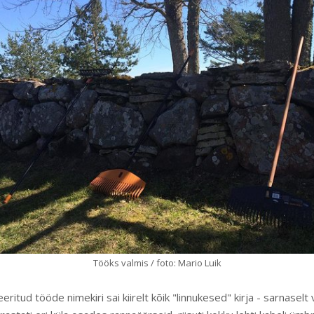
Tööks valmis / foto: Mario Luik
ritud tööde nimekiri sai kiirelt kõik "linnukesed" kirja - sarnasel