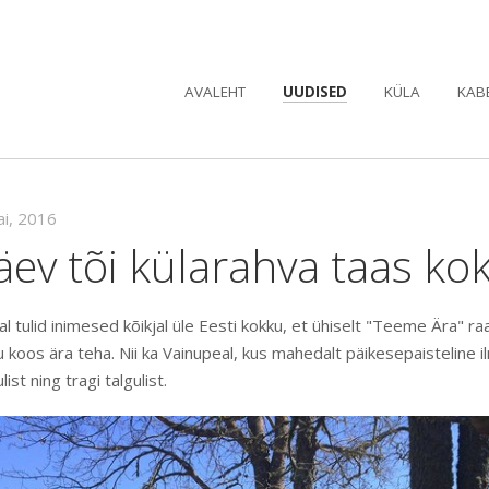
AVALEHT
UUDISED
KÜLA
KAB
ai, 2016
ev tõi külarahva taas ko
 tulid inimesed kõikjal üle Eesti kokku, et ühiselt "Teeme Ära" r
kku koos ära teha. Nii ka Vainupeal, kus mahedalt päikesepaisteline i
ist ning tragi talgulist.