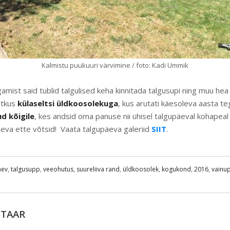
Kalmistu puukuuri värvimine / foto: Kadi Ummik
amist said tublid talgulised keha kinnitada talgusupi ning muu hea
ätkus
külaseltsi üldkoosolekuga
, kus arutati käesoleva aasta te
d kõigile
, kes andsid oma panuse nii ühisel talgupäeval kohapeal k
eva ette võtsid! Vaata talgupäeva galeriid
SIIT
.
äev
,
talgusupp
,
veeohutus
,
suureliiva rand
,
üldkoosolek
,
kogukond
,
2016
,
vainu
NTAAR