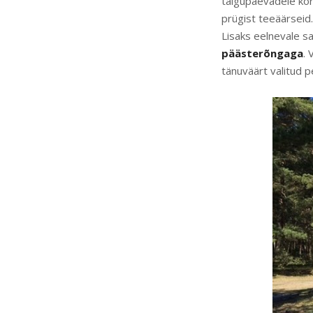
talgupäevadele korr
prügist teeäärseid.
Lisaks eelnevale sa
päästerõngaga
. 
tänuväärt valitud 