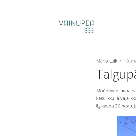
Mario Luik •
10. m
Talgupä
Möödunud laupäeval
kasulikku ja vajali
ligikaudu 30 heatujul