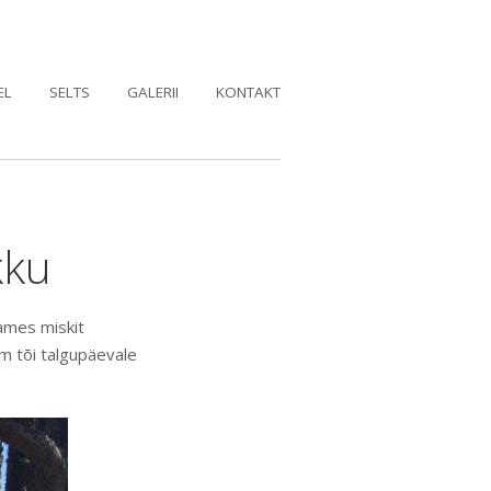
EL
SELTS
GALERII
KONTAKT
kku
aames miskit
lm tõi talgupäevale