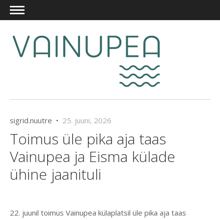
sigrid.nuutre •
25. juuni, 2026
Toimus üle pika aja taas
Vainupea ja Eisma külade
ühine jaanituli
22. juunil toimus Vainupea külaplatsil üle pika aja taas