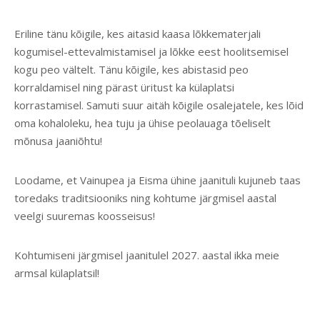
Eriline tänu kõigile, kes aitasid kaasa lõkkematerjali
kogumisel-ettevalmistamisel ja lõkke eest hoolitsemisel
kogu peo vältelt. Tänu kõigile, kes abistasid peo
korraldamisel ning pärast üritust ka külaplatsi
korrastamisel. Samuti suur aitäh kõigile osalejatele, kes lõid
oma kohaloleku, hea tuju ja ühise peolauaga tõeliselt
mõnusa jaaniõhtu!
Loodame, et Vainupea ja Eisma ühine jaanituli kujuneb taas
toredaks traditsiooniks ning kohtume järgmisel aastal
veelgi suuremas koosseisus!
Kohtumiseni järgmisel jaanitulel 2027. aastal ikka meie
armsal külaplatsil!