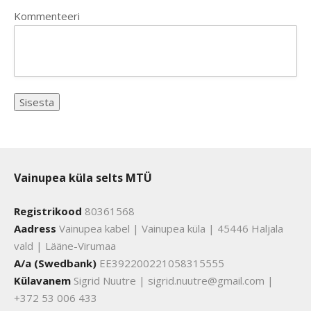
Kommenteeri
Vainupea küla selts MTÜ
Registrikood
80361568
Aadress
Vainupea kabel | Vainupea küla | 45446 Haljala
vald | Lääne-Virumaa
A/a (Swedbank)
EE392200221058315555
Külavanem
Sigrid Nuutre | sigrid.nuutre@gmail.com |
+372 53 006 433