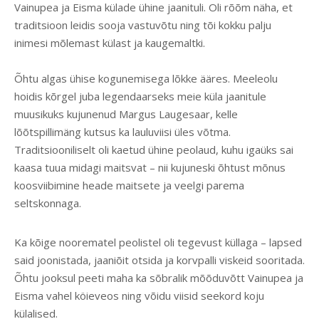
Vainupea ja Eisma külade ühine jaanituli. Oli rõõm näha, et
traditsioon leidis sooja vastuvõtu ning tõi kokku palju
inimesi mõlemast külast ja kaugemaltki.
Õhtu algas ühise kogunemisega lõkke ääres. Meeleolu
hoidis kõrgel juba legendaarseks meie küla jaanitule
muusikuks kujunenud Margus Laugesaar, kelle
lõõtspillimäng kutsus ka lauluviisi üles võtma.
Traditsiooniliselt oli kaetud ühine peolaud, kuhu igaüks sai
kaasa tuua midagi maitsvat – nii kujuneski õhtust mõnus
koosviibimine heade maitsete ja veelgi parema
seltskonnaga.
Ka kõige noorematel peolistel oli tegevust küllaga – lapsed
said joonistada, jaaniõit otsida ja korvpalli viskeid sooritada.
Õhtu jooksul peeti maha ka sõbralik mõõduvõtt Vainupea ja
Eisma vahel köieveos ning võidu viisid seekord koju
külalised.