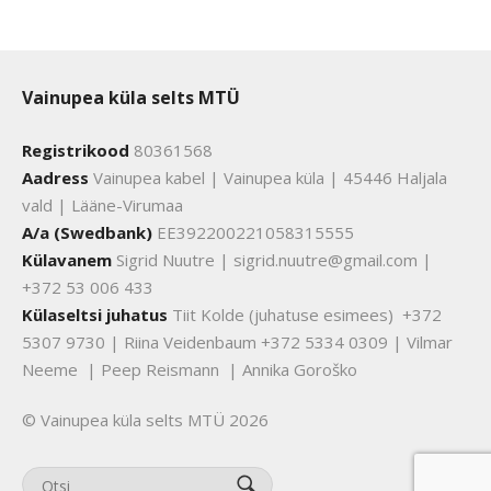
Vainupea küla selts MTÜ
Registrikood
80361568
Aadress
Vainupea kabel | Vainupea küla | 45446 Haljala
vald | Lääne-Virumaa
A/a (Swedbank)
EE392200221058315555
Külavanem
Sigrid Nuutre | sigrid.nuutre@gmail.com |
+372 53 006 433
Külaseltsi juhatus
Tiit Kolde (juhatuse esimees) +372
5307 9730 | Riina Veidenbaum +372 5334 0309 | Vilmar
Neeme | Peep Reismann | Annika Goroško
© Vainupea küla selts MTÜ 2026