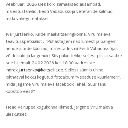
veebruaril 2026 üles kõik isamaalised ausambad,
mälestustahvlid, Eesti Vabadussõja veteranide kalmud,
mida vähegi teatakse.
Ivar Jurtšenko, Kirde maakaitseringkonna, Viru maleva
teavitusspetsialist
: "
Puhastagem nad lumest ja pangem
nende juurde küünlad, mälestades nii Eesti Vabadussõjas
võidelnuid ja langenuid. Siis palun tehke sellest pilt ja saatke
see hiljemalt 24.02.2026 kell 18.00 aadressile
indrek.jurtsenko@kaitseliit.ee
. Sellest sünnib ühine,
pilthaaval kokku kogutud fotoalbum “Vabaduse küünlameri”,
mida jagame Viru maleva facebooki lehel. Suur tänu
koostöö eest!"
Head Vainupea kogukonna liikmed, järgime Viru maleva
üleskutset.