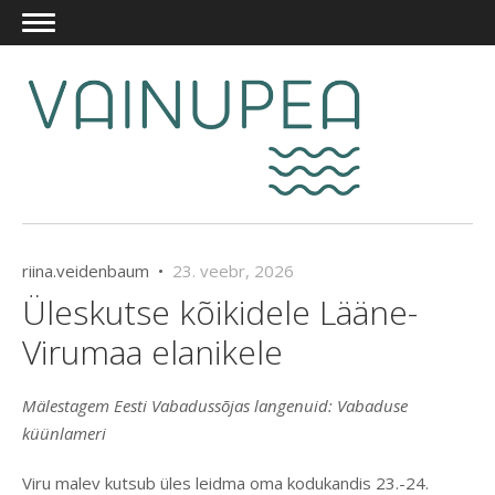
riina.veidenbaum •
23. veebr, 2026
Üleskutse kõikidele Lääne-
Virumaa elanikele
Mälestagem Eesti Vabadussõjas langenuid: Vabaduse
küünlameri
Viru malev kutsub üles leidma oma kodukandis 23.-24.