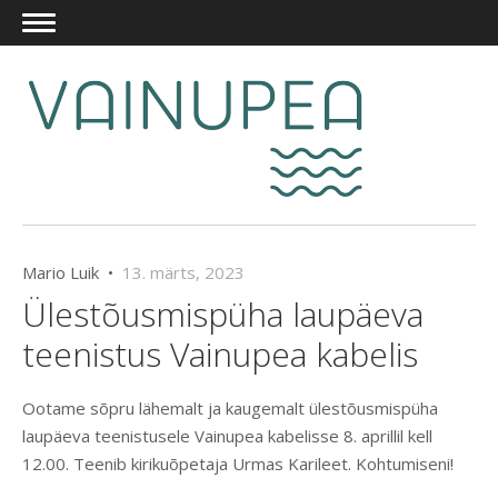
Mario Luik •
13. märts, 2023
Ülestõusmispüha laupäeva
teenistus Vainupea kabelis
Ootame sõpru lähemalt ja kaugemalt ülestõusmispüha
laupäeva teenistusele Vainupea kabelisse 8. aprillil kell
12.00. Teenib kirikuõpetaja Urmas Karileet. Kohtumiseni!