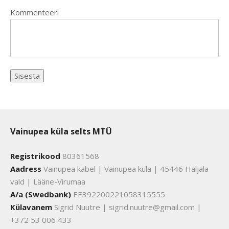
Kommenteeri
Vainupea küla selts MTÜ
Registrikood
80361568
Aadress
Vainupea kabel | Vainupea küla | 45446 Haljala
vald | Lääne-Virumaa
A/a (Swedbank)
EE392200221058315555
Külavanem
Sigrid Nuutre | sigrid.nuutre@gmail.com |
+372 53 006 433