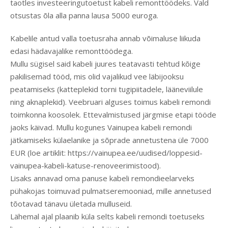
taotles investeeringutoetust kabeli remonttöödeks. Vald
otsustas õla alla panna lausa 5000 euroga.
Kabelile antud valla toetusraha annab võimaluse liikuda
edasi hädavajalike remonttöödega.
Mullu sügisel said kabeli juures teatavasti tehtud kõige
pakilisemad tööd, mis olid vajalikud vee läbijooksu
peatamiseks (katteplekid torni tugipiitadele, lääneviilule
ning aknaplekid). Veebruari alguses toimus kabeli remondi
toimkonna koosolek. Ettevalmistused järgmise etapi tööde
jaoks käivad. Mullu kogunes Vainupea kabeli remondi
jätkamiseks külaelanike ja sõprade annetustena üle 7000
EUR (loe artiklit: https://vainupea.ee/uudised/loppesid-
vainupea-kabeli-katuse-renoveerimistood).
Lisaks annavad oma panuse kabeli remondieelarveks
pühakojas toimuvad pulmatseremooniad, mille annetused
tõotavad tänavu ületada mulluseid.
Lähemal ajal plaanib küla selts kabeli remondi toetuseks