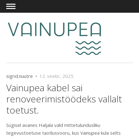
sigrid.nuutre •
12. veebr, 2025
Vainupea kabel sai
renoveerimistöödeks vallalt
toetust.
Sügisel avanes Haljala vald mittetulundusliku
tegevustoetuse taotlusvooru, kus Vainupea küla selts