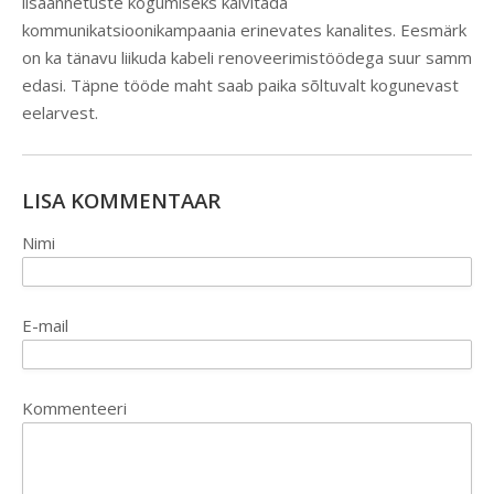
lisaannetuste kogumiseks käivitada
kommunikatsioonikampaania erinevates kanalites. Eesmärk
on ka tänavu liikuda kabeli renoveerimistöödega suur samm
edasi. Täpne tööde maht saab paika sõltuvalt kogunevast
eelarvest.
LISA KOMMENTAAR
Nimi
E-mail
Kommenteeri