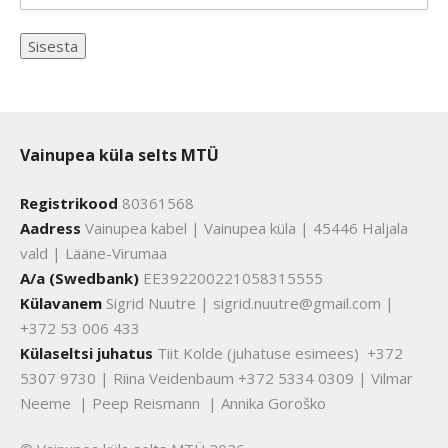
Vainupea küla selts MTÜ
Registrikood
80361568
Aadress
Vainupea kabel | Vainupea küla | 45446 Haljala
vald | Lääne-Virumaa
A/a (Swedbank)
EE392200221058315555
Külavanem
Sigrid Nuutre | sigrid.nuutre@gmail.com |
+372 53 006 433
Külaseltsi juhatus
Tiit Kolde (juhatuse esimees) +372
5307 9730 | Riina Veidenbaum +372 5334 0309 | Vilmar
Neeme | Peep Reismann | Annika Goroško