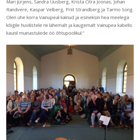
Mari Jürjens, Sandra Uusberg, Krista Citra Joonas, Johan
Randvere, Kaspar Velberg, Priit Strandberg ja Tarmo Song.
Olen ühe korra Vainupeal käinud ja esineksin hea meelega
kõigile huvilistele nii lähemalt ja kaugemalt Vainupea kabelis
kaunil muinastulede öö õhtupoolikul.“