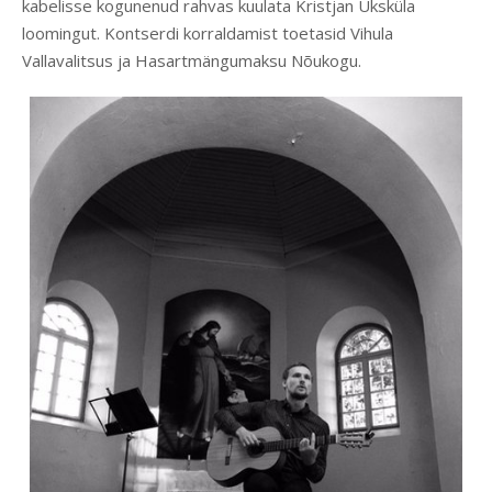
kabelisse kogunenud rahvas kuulata Kristjan Üksküla
loomingut. Kontserdi korraldamist toetasid Vihula
Vallavalitsus ja Hasartmängumaksu Nõukogu.