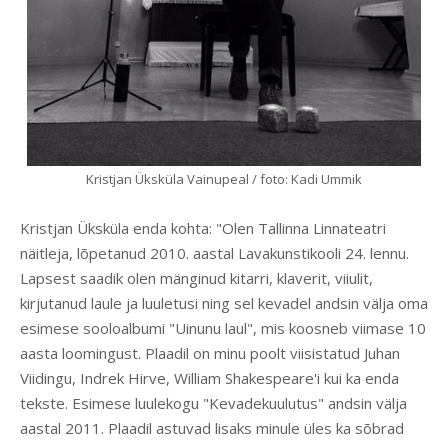
Kristjan Üksküla Vainupeal / foto: Kadi Ummik
Kristjan Üksküla enda kohta: "Olen Tallinna Linnateatri
näitleja, lõpetanud 2010. aastal Lavakunstikooli 24. lennu.
Lapsest saadik olen mänginud kitarri, klaverit, viiulit,
kirjutanud laule ja luuletusi ning sel kevadel andsin välja oma
esimese sooloalbumi "Uinunu laul", mis koosneb viimase 10
aasta loomingust. Plaadil on minu poolt viisistatud Juhan
Viidingu, Indrek Hirve, William Shakespeare'i kui ka enda
tekste. Esimese luulekogu "Kevadekuulutus" andsin välja
aastal 2011. Plaadil astuvad lisaks minule üles ka sõbrad