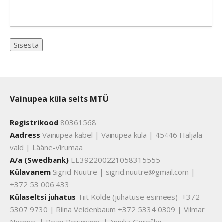
Vainupea küla selts MTÜ
Registrikood
80361568
Aadress
Vainupea kabel | Vainupea küla | 45446 Haljala
vald | Lääne-Virumaa
A/a (Swedbank)
EE392200221058315555
Külavanem
Sigrid Nuutre | sigrid.nuutre@gmail.com |
+372 53 006 433
Külaseltsi juhatus
Tiit Kolde (juhatuse esimees) +372
5307 9730 | Riina Veidenbaum +372 5334 0309 | Vilmar
Neeme | Peep Reismann | Annika Goroško