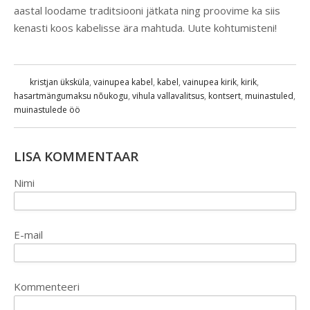
aastal loodame traditsiooni jätkata ning proovime ka siis
kenasti koos kabelisse ära mahtuda. Uute kohtumisteni!
kristjan üksküla
,
vainupea kabel
,
kabel
,
vainupea kirik
,
kirik
,
hasartmängumaksu nõukogu
,
vihula vallavalitsus
,
kontsert
,
muinastuled
,
muinastulede öö
LISA KOMMENTAAR
Nimi
E-mail
Kommenteeri