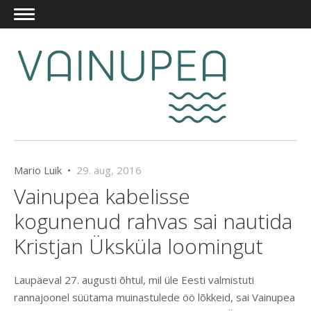
Mario Luik •
29. aug, 2016
Vainupea kabelisse
kogunenud rahvas sai nautida
Kristjan Üksküla loomingut
Laupäeval 27. augusti õhtul, mil üle Eesti valmistuti
rannajoonel süütama muinastulede öö lõkkeid, sai Vainupea