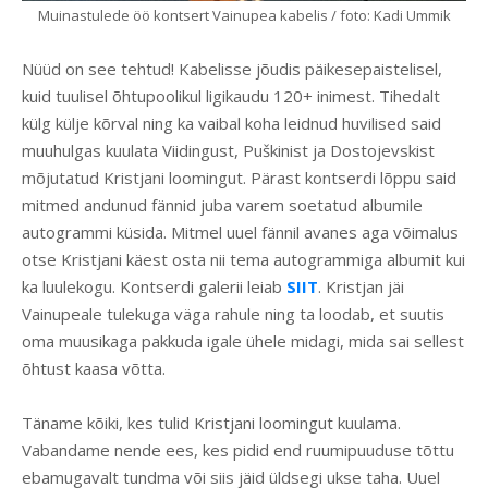
Muinastulede öö kontsert Vainupea kabelis / foto: Kadi Ummik
Nüüd on see tehtud! Kabelisse jõudis päikesepaistelisel,
kuid tuulisel õhtupoolikul ligikaudu 120+ inimest. Tihedalt
külg külje kõrval ning ka vaibal koha leidnud huvilised said
muuhulgas kuulata Viidingust, Puškinist ja Dostojevskist
mõjutatud Kristjani loomingut. Pärast kontserdi lõppu said
mitmed andunud fännid juba varem soetatud albumile
autogrammi küsida. Mitmel uuel fännil avanes aga võimalus
otse Kristjani käest osta nii tema autogrammiga albumit kui
ka luulekogu. Kontserdi galerii leiab
SIIT
. Kristjan jäi
Vainupeale tulekuga väga rahule ning ta loodab, et suutis
oma muusikaga pakkuda igale ühele midagi, mida sai sellest
õhtust kaasa võtta.
Täname kõiki, kes tulid Kristjani loomingut kuulama.
Vabandame nende ees, kes pidid end ruumipuuduse tõttu
ebamugavalt tundma või siis jäid üldsegi ukse taha. Uuel