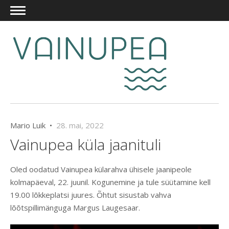
Mario Luik •
28. mai, 2022
Vainupea küla jaanituli
Oled oodatud Vainupea külarahva ühisele jaanipeole
kolmapäeval, 22. juunil. Kogunemine ja tule süütamine kell
19.00 lõkkeplatsi juures. Õhtut sisustab vahva
lõõtspillimänguga Margus Laugesaar.