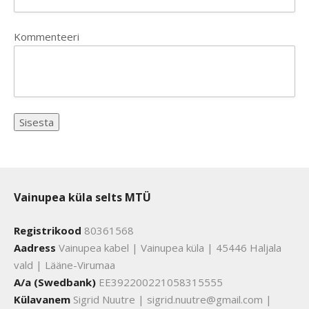
Kommenteeri
Vainupea küla selts MTÜ
Registrikood
80361568
Aadress
Vainupea kabel | Vainupea küla | 45446 Haljala
vald | Lääne-Virumaa
A/a (Swedbank)
EE392200221058315555
Külavanem
Sigrid Nuutre | sigrid.nuutre@gmail.com |