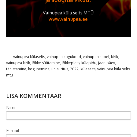
vainupea külaselts
,
vainupea kogukond
,
vainupea kabel
,
kirik
,
vainupea kirik
,
lõkke süütamine
,
lõkkeplats
,
külapidu
,
jaanipäev
,
tähistamine
,
kogunemine
,
ühisüritus
,
2022
,
külaselts
,
vainupea küla selts
mtü
LISA KOMMENTAAR
Nimi
E-mail