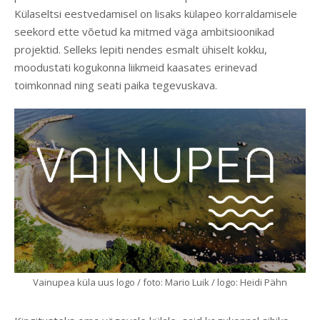
Külaseltsi eestvedamisel on lisaks külapeo korraldamisele
seekord ette võetud ka mitmed väga ambitsioonikad
projektid. Selleks lepiti nendes esmalt ühiselt kokku,
moodustati kogukonna liikmeid kaasates erinevad
toimkonnad ning seati paika tegevuskava.
Vainupea küla uus logo / foto: Mario Luik / logo: Heidi Pähn