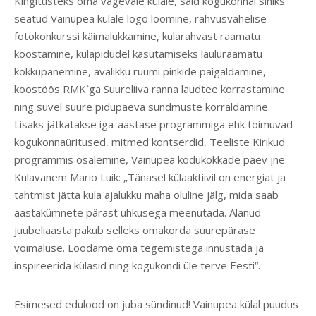
Kingitusteks oma vägevale külale, said kogukonnal sihiks
seatud Vainupea külale logo loomine, rahvusvahelise
fotokonkurssi käimalükkamine, külarahvast raamatu
koostamine, külapidudel kasutamiseks lauluraamatu
kokkupanemine, avalikku ruumi pinkide paigaldamine,
koostöös RMK`ga Suureliiva ranna laudtee korrastamine
ning suvel suure pidupäeva sündmuste korraldamine.
Lisaks jätkatakse iga-aastase programmiga ehk toimuvad
kogukonnaüritused, mitmed kontserdid, Teeliste Kirikud
programmis osalemine, Vainupea kodukokkade päev jne.
Külavanem Mario Luik: „Tänasel külaaktiivil on energiat ja
tahtmist jätta küla ajalukku maha oluline jälg, mida saab
aastakümnete pärast uhkusega meenutada. Alanud
juubeliaasta pakub selleks omakorda suurepärase
võimaluse. Loodame oma tegemistega innustada ja
inspireerida külasid ning kogukondi üle terve Eesti“.
Esimesed edulood on juba sündinud! Vainupea külal puudus