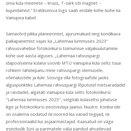
oma küla meenete – kruus, T-särk või magnet –
kujundamist.“ Eraldiseisva logo saab endale kohe-kohe ka
Vainupea kabel.
Samavõrd pikka planeerimist, ajurünnakuid ning kondikava
paikapanemist vajas ka „Lahemaa lummuses 2023“
rahvusvahelise fotokonkursi toimumise väljakuulutamine
kohe uue aasta alguses. „Lahemaa rahvuspargi
idapoolseima külana soovib MTÜ Vainupea küla selts tuua
rohkem tähelepanu meie rahvuspargi olemusele,
võimalustele ja ilule. Sooviga olla fotograafide jaoks
alguspunktiks Lahemaa rahvuspargi lõpututel metsaradadel
ja randadel, algatab Vainupea küla selts fotokonkursi
"Lahemaa lummuses 2023", selgitab külaseltsi juhatuse
liige ja fotokonkursi eestvedaja Jaanus Nuutre. Konkursile
on osalema oodatud nii noored kui vanad tegijad, nii
professionaalid kui asjaarmastajad. Kaasatud on väga
esinduslik žürii ja parimatele välja pandud ahvatlevad