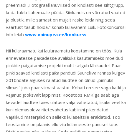
preemiad! „Fotograafiahuvilised on kindlasti see sihtgrupp,
keda tuleb Lahemaale püüda. Siinkandis on võrratud vaated
ja olustik, mille sarnast on mujalt raske leida ning seda
väärtust tasub hoida,“ sõnab külavanem Luik. Fotokonkurssi
info leiab
www.vainupea.ee/konkurss
.
Nii külaraamatu kui lauluraamatu koostamine on töös. Küla
erinevatesse paikadesse avalikuks kasutamiseks mõeldud
pinkide paigutamise projekti maht selgub lähikuudel. Paar
pinki saavad kindlasti paika pandud! Suureliiva rannas kulgev
2010ndate alguses rajatud laudtee on olnud „pinnuks
silmas“ juba paar viimast aastat. Kohati on see väga katki ja
vajanud jooksvalt lappimist. Koostöös RMK`ga saab aga
kevadel laudtee täies ulatuse välja vahetatud, lisaks veel ka
kuni olemasoleva riietevahetus kabiinini pikendatud.
Vajalikud materjalid on selleks külaseltsile eraldatud. Töö
teostamine on plaanis ellu viia külameeste panusel koos
RMK poolse nõu ja jõuga. Seda eelkõige eesmärgiga