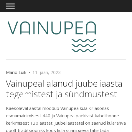
Mario Luik •
11. jaan, 2023
Vainupeal alanud juubeliaasta
tegemistest ja sündmustest
Käesoleval aastal möödub Vainupea küla kirjasõnas
esmamainimisest 440 ja Vainupea paekivist kabelihoone
kerkimisest 130 aastat. Juubeliaastatel on saanud külarahva
poolt traditsiooniks koos küla sünnipäeva tähistada.