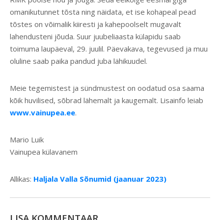
omanikutunnet tõsta ning näidata, et ise kohapeal pead
tõstes on võimalik kiiresti ja kahepoolselt mugavalt
lahendusteni jõuda. Suur juubeliaasta külapidu saab
toimuma laupäeval, 29. juulil. Päevakava, tegevused ja muu
oluline saab paika pandud juba lähikuudel.
Meie tegemistest ja sündmustest on oodatud osa saama
kõik huvilised, sõbrad lähemalt ja kaugemalt. Lisainfo leiab
www.vainupea.ee
.
Mario Luik
Vainupea külavanem
Allikas:
Haljala Valla Sõnumid (jaanuar 2023)
LISA KOMMENTAAR