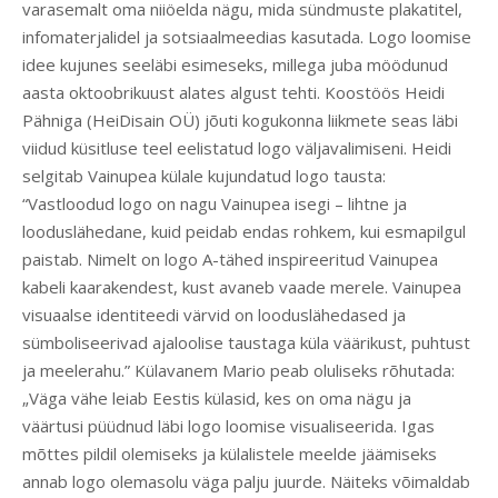
varasemalt oma niiöelda nägu, mida sündmuste plakatitel,
infomaterjalidel ja sotsiaalmeedias kasutada. Logo loomise
idee kujunes seeläbi esimeseks, millega juba möödunud
aasta oktoobrikuust alates algust tehti. Koostöös Heidi
Pähniga (HeiDisain OÜ) jõuti kogukonna liikmete seas läbi
viidud küsitluse teel eelistatud logo väljavalimiseni. Heidi
selgitab Vainupea külale kujundatud logo tausta:
“Vastloodud logo on nagu Vainupea isegi – lihtne ja
looduslähedane, kuid peidab endas rohkem, kui esmapilgul
paistab. Nimelt on logo A-tähed inspireeritud Vainupea
kabeli kaarakendest, kust avaneb vaade merele. Vainupea
visuaalse identiteedi värvid on looduslähedased ja
sümboliseerivad ajaloolise taustaga küla väärikust, puhtust
ja meelerahu.” Külavanem Mario peab oluliseks rõhutada:
„Väga vähe leiab Eestis külasid, kes on oma nägu ja
väärtusi püüdnud läbi logo loomise visualiseerida. Igas
mõttes pildil olemiseks ja külalistele meelde jäämiseks
annab logo olemasolu väga palju juurde. Näiteks võimaldab