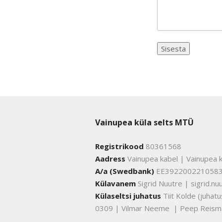
Vainupea küla selts MTÜ
Registrikood
80361568
Aadress
Vainupea kabel | Vainupea k
A/a (Swedbank)
EE392200221058
Külavanem
Sigrid Nuutre | sigrid.
Külaseltsi juhatus
Tiit Kolde (juha
0309 | Vilmar Neeme | Peep Reism