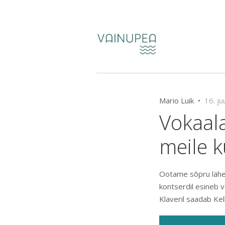
Mario Luik •
16. ju
Vokaal
meile k
Ootame sõpru lähem
kontserdil esineb 
Klaveril saadab Kel