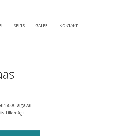
EL
SELTS
GALERII
KONTAKT
aas
l 18.00 algaval
s Lillemägi.