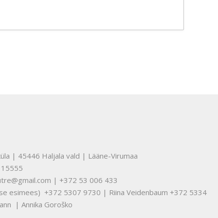
üla | 45446 Haljala vald | Lääne-Virumaa
315555
nuutre@gmail.com | +372 53 006 433
tuse esimees) +372 5307 9730 | Riina Veidenbaum +372 5334
ann | Annika Goroško