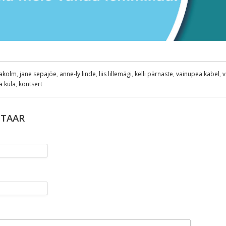
akolm
,
jane sepajõe
,
anne-ly linde
,
liis lillemägi
,
kelli pärnaste
,
vainupea kabel
,
v
a küla
,
kontsert
NTAAR