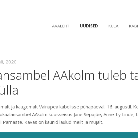
AVALEHT
UUDISED
KÜLA
KAB
uli, 2020
ansambel AAkolm tuleb t
ülla
alt ja kaugemalt Vainupea kabelisse pühapäeval, 16. augustil. Kel
vokaalansambel AAkolm koosseisus Jane Sepajõe, Anne-Ly Linde, Lii
li Pärnaste. Kavas on kaunid laulud meilt ja mujalt.