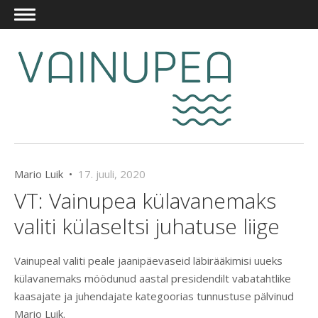
Mario Luik •
17. juuli, 2020
VT: Vainupea külavanemaks
valiti külaseltsi juhatuse liige
Vainupeal valiti peale jaanipäevaseid läbirääkimisi uueks
külavanemaks möödunud aastal presidendilt vabatahtlike
kaasajate ja juhendajate kategoorias tunnustuse pälvinud
Mario Luik.