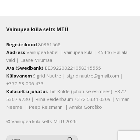
Vainupea küla selts MTÜ
Registrikood
80361568
Aadress
Vainupea kabel | Vainupea küla | 45446 Haljala
vald | Lääne-Virumaa
A/a (Swedbank)
EE392200221058315555
Külavanem
Sigrid Nuutre | sigrid.nuutre@gmail.com |
+372 53 006 433
Külaseltsi juhatus
Tiit Kolde (juhatuse esimees) +372
5307 9730 | Riina Veidenbaum +372 5334 0309 | Vilmar
Neeme | Peep Reismann | Annika Goroško
© Vainupea küla selts MTÜ 2026