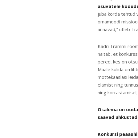
asuvatele kodud
juba korda tehtud v
omamoodi missiooni
annavad,” ütleb T
Kadri Trammi rõõmu
näitab, et konkurs
pered, kes on otsu
Maale kolida on lih
mõttekaaslasi leid
elamist ning tunnu
ning korrastamisel,”
Osalema on oodat
saavad uhkustada 
Konkursi peaauhi