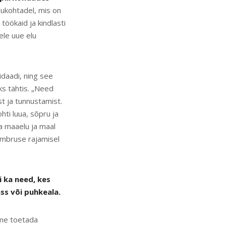
lukohtadel, mis on
töökaid ja kindlasti
ele uue elu
idaadi, ning see
ks tähtis. „Need
t ja tunnustamist.
hti luua, sõpru ja
a maaelu ja maal
ümbruse rajamisel
 ka need, kes
ss või puhkeala.
me toetada