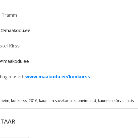
ri Tramm
mm@maakodu.ee
stel Kirss
ss@maakodu.ee
a tingimused:
www.maakodu.ee/konkurss
uneim
,
konkurss
,
2016
,
kauneim suvekodu
,
kauneim aed
,
kauneim kõrvalehitis
NTAAR