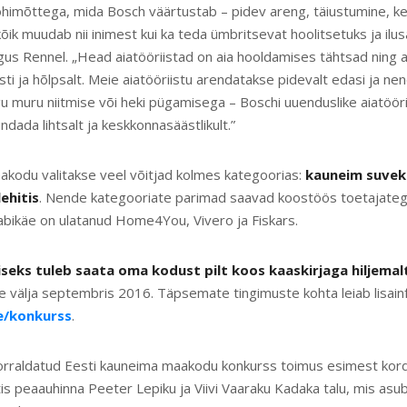
õhimõttega, mida Bosch väärtustab – pidev areng, täiustumine, k
õik muudab nii inimest kui ka teda ümbritsevat hoolitsetuks ja ilu
gus Rennel. „Head aiatööriistad on aia hooldamises tähtsad ning a
esti ja hõlpsalt. Meie aiatööriistu arendatakse pidevalt edasi ja n
u muru niitmise või heki pügamisega – Boschi uuenduslike aiatöör
ada lihtsalt ja keskkonnasäästlikult.”
kodu valitakse veel võitjad kolmes kategoorias:
kauneim suvek
ehitis
. Nende kategooriate parimad saavad koostöös toetajatega 
bikäe on ulatanud Home4You, Vivero ja Fiskars.
seks tuleb saata oma kodust pilt koos kaaskirjaga hiljemalt
se välja septembris 2016. Täpsemate tingimuste kohta leiab lisain
/konkurss
.
orraldatud Eesti kauneima maakodu konkurss toimus esimest kord
tis peaauhinna Peeter Lepiku ja Viivi Vaaraku Kadaka talu, mis as