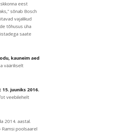
eskkonna eest
saks,” sõnab Bosch
itavad vajalikud
ende tõhusus üha
iistadega saate
odu, kauneim aed
vääriliselt
 15. juuniks 2016.
fot veebilehelt
a 2014. aastal.
ub Ramsi poolsaarel