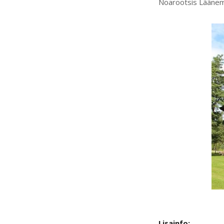
Noarootsis Läänem
Lisainfo: