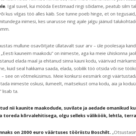
ele
. Igal suvel, kui mööda Eestimaad ringi sõidame, peatub silm ta
õi kus vilgas töö alles käib. Soe tunne poeb hinge, et on tegusaid, 
tundega inimesi, kes unarusse ning ajale jalgu jäänud talukohtad
ramm.
stas mullune osavõitjate üllatavalt suur arv – üle poolesaja kand
s „Eesti kauneim maakodu” on inimeste, aga ka meie ühiskonna jao
stanud elada maal ja ehitanud sinna kauni kodu, väärivad märkamis
tne, kuid seal hakkama saada, elada, sobilik töö otsida või ise tööko
a – see on võtmeküsimus. Meie konkursi eesmärk ongi väärtustad
stada inimeste oskusi, ilumeelt, maitsekust oma kodu, aia ja kodu
 lisab ta.
ud nii kaunite maakodude, suvilate ja aedade omanikud kui
toreda kõrvalehitisega, olgu selleks väliköök, lehtla, terra
nnaks on 2000 euro väärtuses tööriistu Boschilt.
„Otsustasi