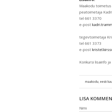
Maakodu toimetus
peatoimetaja Kad
tel 661 3370
e-post
kadri.tra
tegevtoimetaja Kri
tel 661 3373
e-post
kristel.kir
Konkursi lisainfo j
maakodu
,
eesti ka
LISA KOMME
Nimi