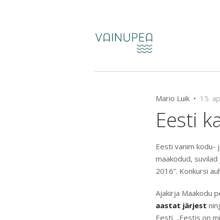
Mario Luik •
15. a
Eesti 
Eesti vanim kodu- j
maakodud, suvilad j
2016”. Konkursi au
Ajakirja Maakodu p
aastat järjest
nin
Eesti. „Eestis on 