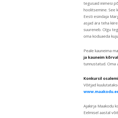
tegusaid inimesi p
hoolitsemine. See k
Eesti esindaja Mar
asjad ära teha kiir
suureneb. Olgu teg
oma koduaeda kujund
Peale kauneima maa
ja kauneim kõrval
tunnustatud. Oma a
Konkursil osalemi
Võitjad kuulutatak
www.maakodu.ee
Ajakirja Maakodu k
Eelmisel aastal või