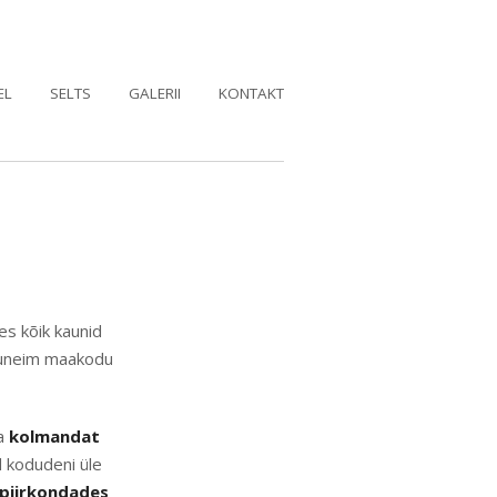
EL
SELTS
GALERII
KONTAKT
es kõik kaunid
 kauneim maakodu
ba
kolmandat
 kodudeni üle
piirkondades