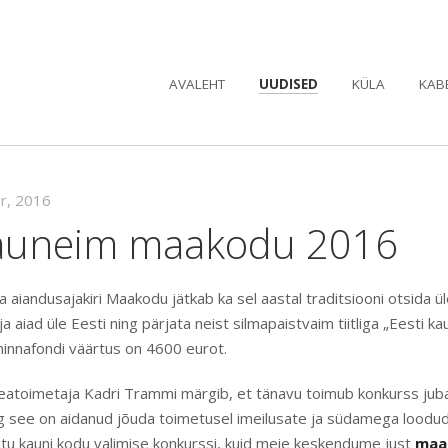
AVALEHT
UUDISED
KÜLA
KAB
pr, 2016
kauneim maakodu 2016
a aiandusajakiri Maakodu jätkab ka sel aastal traditsiooni otsida ül
a aiad üle Eesti ning pärjata neist silmapaistvaim tiitliga „Eesti
hinnafondi väärtus on 4600 eurot.
eatoimetaja Kadri Trammi märgib, et tänavu toimub konkurss ju
g see on aidanud jõuda toimetusel imeilusate ja südamega loodud
mitu kauni kodu valimise konkurssi, kuid meie keskendume just
maa