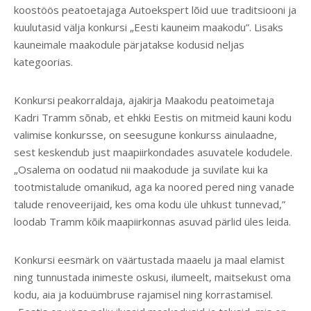
koostöös peatoetajaga Autoekspert lõid uue traditsiooni ja
kuulutasid välja konkursi „Eesti kauneim maakodu”. Lisaks
kauneimale maakodule pärjatakse kodusid neljas
kategoorias.
Konkursi peakorraldaja, ajakirja Maakodu peatoimetaja
Kadri Tramm sõnab, et ehkki Eestis on mitmeid kauni kodu
valimise konkursse, on seesugune konkurss ainulaadne,
sest keskendub just maapiirkondades asuvatele kodudele.
„Osalema on oodatud nii maakodude ja suvilate kui ka
tootmistalude omanikud, aga ka noored pered ning vanade
talude renoveerijaid, kes oma kodu üle uhkust tunnevad,”
loodab Tramm kõik maapiirkonnas asuvad pärlid üles leida.
Konkursi eesmärk on väärtustada maaelu ja maal elamist
ning tunnustada inimeste oskusi, ilumeelt, maitsekust oma
kodu, aia ja koduümbruse rajamisel ning korrastamisel.