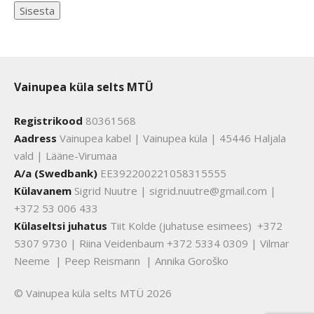
Vainupea küla selts MTÜ
Registrikood
80361568
Aadress
Vainupea kabel | Vainupea küla | 45446 Haljala
vald | Lääne-Virumaa
A/a (Swedbank)
EE392200221058315555
Külavanem
Sigrid Nuutre | sigrid.nuutre@gmail.com |
+372 53 006 433
Külaseltsi juhatus
Tiit Kolde (juhatuse esimees) +372
5307 9730 | Riina Veidenbaum +372 5334 0309 | Vilmar
Neeme | Peep Reismann | Annika Goroško
© Vainupea küla selts MTÜ 2026