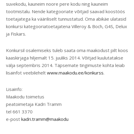
suvekodu, kauneim noore pere kodu ning kauneim
tootmistalu. Nende kategooriate võitjad saavad koostöös
toetajatega ka vääriliselt tunnustatud. Oma abikäe ulatasid
konkursi kategooriatoetajatena Villeroy & Boch, G4S, Delux
ja Fiskars.
Konkursil osalemiseks tuleb saata oma maakodust pilt koos
kaaskirjaga hiljemalt 15. juuliks 2014. Võitjad kuulutatakse
välja septembris 2014. Täpsemate tingimuste kohta leiab
lisainfot veebilehelt
www.maakodu.ee/konkurss
.
Lisainfo:
Maakodu toimetus
peatoimetaja Kadri Tramm
tel 661 3370
e-post
kadri.tramm@maakodu