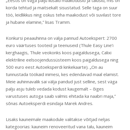
„Eestis on väga palju ilusaid maakodusid ja talusid, mis on
korda tehtud ja maitsekalt sisustatud. Selle taga on suur
töö, leidlikkus ning oskus teha maakodust või suvilast tore
ja hubane elamine,” lisas Tramm.
Konkursi peaauhinna on välja pannud Autoekspert: 2700
euro väärtuses tooteid ja teenuseid (Thule Easy Line’i
kerghaagis, Thule veokonks koos paigaldusega, Calixi
elektriline eelsoojendussüsteem koos paigaldusega ning
500 euro eest Autoeksperdi kinkekaarte). „On au
tunnustada töökaid inimesi, kes edendavad maal elamist.
Meie auhinnavalik sai välja pandud just selline, sest väga
palju asju tuleb vedada kodust kaugemalt – õiges
varustuses autoga saab valmis ehitada ka naabri maja,”
sõnas Autoeksperdi esindaja Marek Andres.
Lisaks kauneimale maakodule valitakse võitjad neljas
kategoorias: kauneim renoveeritud vana talu, kauneim