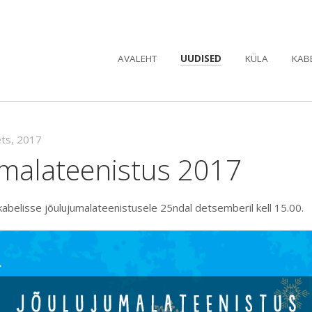
AVALEHT
UUDISED
KÜLA
KAB
ets, 2017
umalateenistus 2017
belisse jõulujumalateenistusele 25ndal detsemberil kell 15.00.