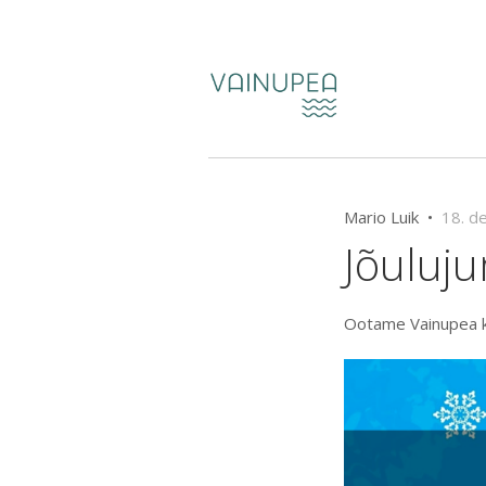
Mario Luik •
18. d
Jõuluj
Ootame Vainupea ka