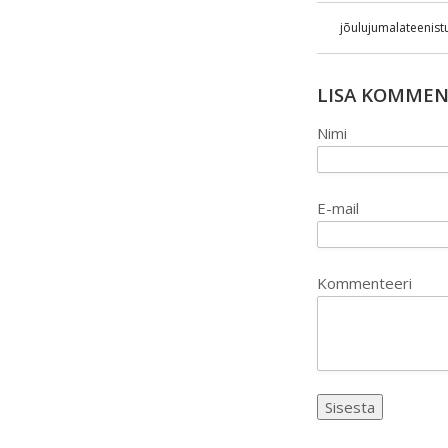
jõulujumalateenist
LISA KOMME
Nimi
E-mail
Kommenteeri