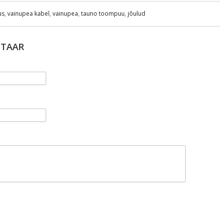
us
,
vainupea kabel
,
vainupea
,
tauno toompuu
,
jõulud
NTAAR