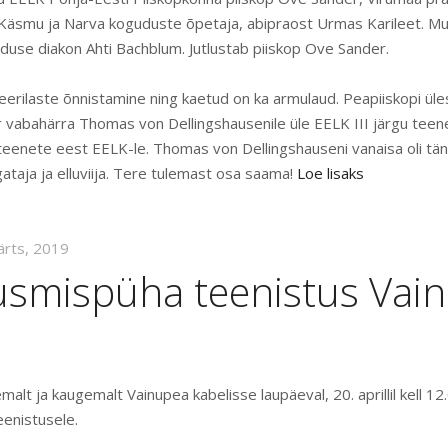
Käsmu ja Narva koguduste õpetaja, abipraost Urmas Karileet. Muu
uduse diakon Ahti Bachblum. Jutlustab piiskop Ove Sander.
leerilaste õnnistamine ning kaetud on ka armulaud. Peapiiskopi ül
 vabahärra Thomas von Dellingshausenile üle EELK III järgu teene
eenete eest EELK-le. Thomas von Dellingshauseni vanaisa oli tä
gataja ja elluviija. Tere tulemast osa saama!
Loe lisaks
ärts, 2019
usmispüha teenistus Vai
lt ja kaugemalt Vainupea kabelisse laupäeval, 20. aprillil kell 12
enistusele.