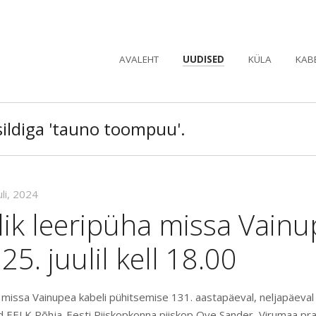
AVALEHT
UUDISED
KÜLA
KAB
sildiga 'tauno toompuu'.
uli, 2024
lik leeripüha missa Vain
25. juulil kell 18.00
a missa Vainupea kabeli pühitsemise 131. aastapäeval, neljapäeval 2
 EELK Põhja-Eesti Piiskopkonna piiskop Ove Sander, Virumaa pr