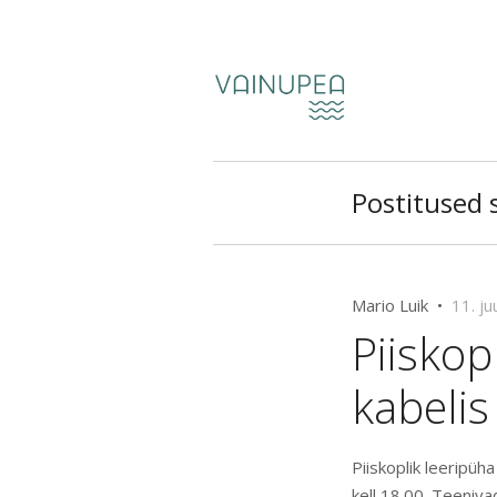
Postitused 
Mario Luik •
11. ju
Piiskop
kabelis 
Piiskoplik leeripüh
kell 18.00.
Teenivad