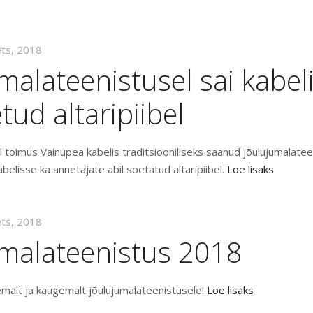
ets, 2018
malateenistusel sai kabel
tud altaripiibel
 toimus Vainupea kabelis traditsiooniliseks saanud jõulujumalateen
belisse ka annetajate abil soetatud altaripiibel.
Loe lisaks
ets, 2018
umalateenistus 2018
alt ja kaugemalt jõulujumalateenistusele!
Loe lisaks