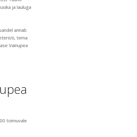
sika ja lauluga
esandel annab
teristi, tema
nase Vainupea
nupea
.00 toimuvale