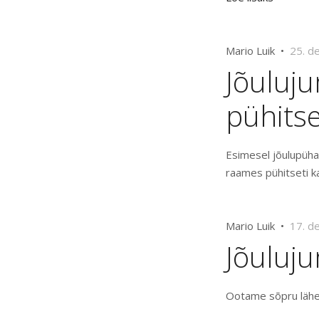
Mario Luik •
25. d
Jõuluju
pühitse
Esimesel jõulupühal
raames pühitseti ka
Mario Luik •
17. d
Jõuluj
Ootame sõpru lähem