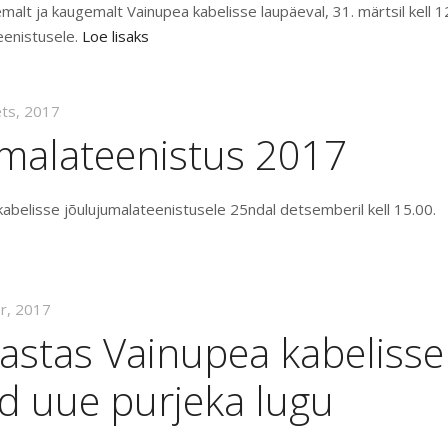
alt ja kaugemalt Vainupea kabelisse laupäeval, 31. märtsil kell 1
eenistusele.
Loe lisaks
ets, 2017
umalateenistus 2017
belisse jõulujumalateenistusele 25ndal detsemberil kell 15.00.
pr, 2017
astas Vainupea kabelisse
d uue purjeka lugu