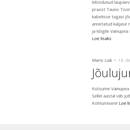
Möödunud laupäeval,
praost Tauno Toompu
kabelisse tagasi j
annetatud kaljase m
ja kõigile Vainupe
Loe lisaks
Mario Luik •
18. d
Jõuluj
Kutsume Vainupea k
Sellel aastal viib 
Kohtumiseni!
Loe l