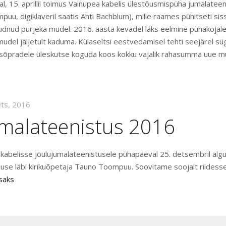
 15. aprillil toimus Vainupea kabelis ülestõusmispüha jumalateeni
u, digiklaveril saatis Ahti Bachblum), mille raames pühitseti sis
õudnud purjeka mudel. 2016. aasta kevadel läks eelmine pühakojale
udel jäljetult kaduma. Külaseltsi eestvedamisel tehti seejärel sü
a sõpradele üleskutse koguda koos kokku vajalik rahasumma uue m
ets, 2016
umalateenistus 2016
abelisse jõulujumalateenistusele pühapäeval 25. detsembril algu
jutluse läbi kirikuõpetaja Tauno Toompuu. Soovitame soojalt riidess
isaks