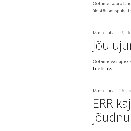
Ootame sõpru lähem
ülestõusmispüha t
Mario Luik •
18. d
Jõuluj
Ootame Vainupea ka
Loe lisaks
Mario Luik •
16. a
ERR kaj
jõudnu