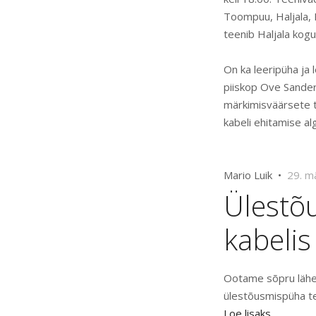
Toompuu, Haljala, 
teenib Haljala kog
On ka leeripüha ja 
piiskop Ove Sander
märkimisväärsete t
kabeli ehitamise al
Mario Luik •
29. m
Ülestõ
kabelis
Ootame sõpru lähema
ülestõusmispüha te
Loe lisaks