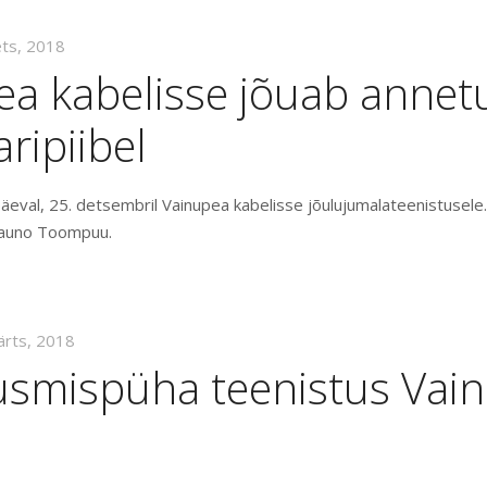
ets, 2018
ea kabelisse jõuab annet
aripiibel
äeval, 25. detsembril Vainupea kabelisse jõulujumalateenistusele.
 Tauno Toompuu.
ärts, 2018
usmispüha teenistus Vai