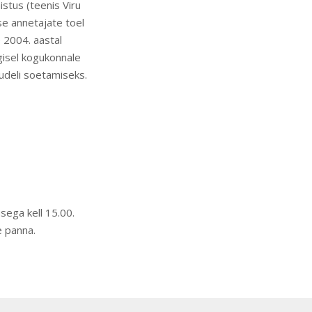
stus (teenis Viru
se annetajate toel
 2004. aastal
gisel kogukonnale
udeli soetamiseks.
sega kell 15.00.
e panna.