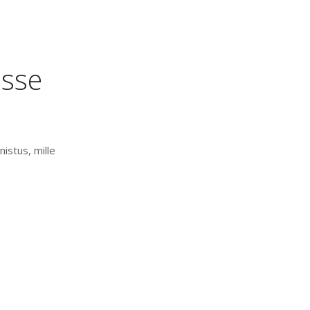
isse
istus, mille