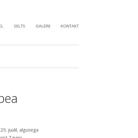
EL
SELTS
GALERII
KONTAKT
upea
5. juulil, algusega
aost Tauno