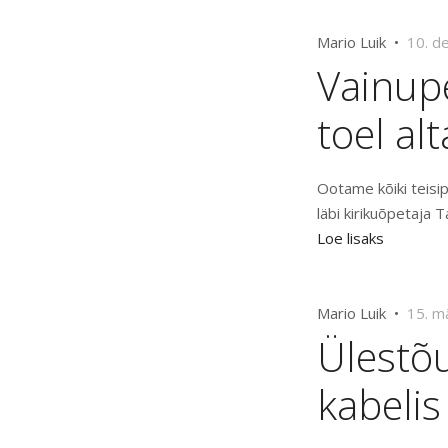
Mario Luik •
10. d
Vainup
toel alt
Ootame kõiki teisip
läbi kirikuõpetaja
Loe lisaks
Mario Luik •
15. m
Ülestõ
kabelis