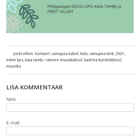
piret villem
,
kontsert
,
vainupea kabel
,
küla
,
vainupea kirik
,
2021
,
edvin lips
,
kaia tambi
,
rakvere muusikakool
,
kadrina kunstidekool
,
muusika
LISA KOMMENTAAR
Nimi
E-mail