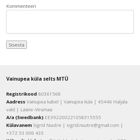
Kommenteeri
Vainupea küla selts MTÜ
Registrikood
80361568
Aadress
Vainupea kabel | Vainupea küla | 45446 Haljala
vald | Lääne-Virumaa
A/a (Swedbank)
EE392200221058315555
Külavanem
Sigrid Nuutre | sigrid.nuutre@gmail.com |
+372 53 006 433