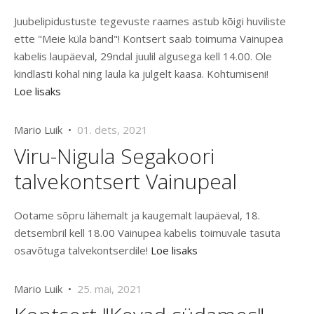
Juubelipidustuste tegevuste raames astub kõigi huviliste
ette "Meie küla bänd"! Kontsert saab toimuma Vainupea
kabelis laupäeval, 29ndal juulil algusega kell 14.00. Ole
kindlasti kohal ning laula ka julgelt kaasa. Kohtumiseni!
Loe lisaks
Mario Luik •
01. dets, 2021
Viru-Nigula Segakoori
talvekontsert Vainupeal
Ootame sõpru lähemalt ja kaugemalt laupäeval, 18.
detsembril kell 18.00 Vainupea kabelis toimuvale tasuta
osavõtuga talvekontserdile!
Loe lisaks
Mario Luik •
25. mai, 2021