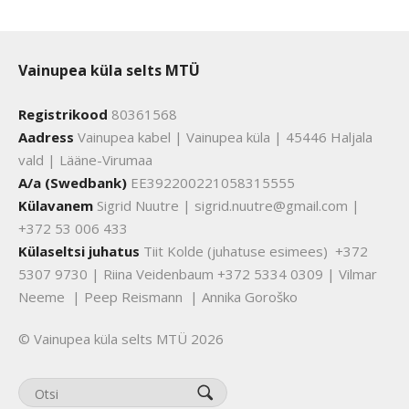
Vainupea küla selts MTÜ
Registrikood
80361568
Aadress
Vainupea kabel | Vainupea küla | 45446 Haljala
vald | Lääne-Virumaa
A/a (Swedbank)
EE392200221058315555
Külavanem
Sigrid Nuutre | sigrid.nuutre@gmail.com |
+372 53 006 433
Külaseltsi juhatus
Tiit Kolde (juhatuse esimees) +372
5307 9730 | Riina Veidenbaum +372 5334 0309 | Vilmar
Neeme | Peep Reismann | Annika Goroško
© Vainupea küla selts MTÜ 2026