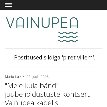
Postitused sildiga 'piret villem'.
Mario Luik •
25. juuli, 2023
"Meie küla bänd"
juubelipidustuste kontsert
Vainupea kabelis