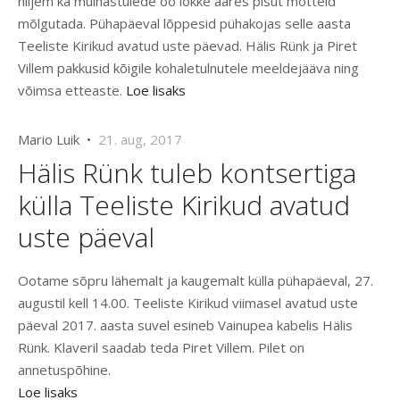
hiljem ka muinastulede öö lõkke ääres pisut mõtteid
mõlgutada. Pühapäeval lõppesid pühakojas selle aasta
Teeliste Kirikud avatud uste päevad. Hälis Rünk ja Piret
Villem pakkusid kõigile kohaletulnutele meeldejääva ning
võimsa etteaste.
Loe lisaks
Mario Luik •
21. aug, 2017
Hälis Rünk tuleb kontsertiga
külla Teeliste Kirikud avatud
uste päeval
Ootame sõpru lähemalt ja kaugemalt külla pühapäeval, 27.
augustil kell 14.00. Teeliste Kirikud viimasel avatud uste
päeval 2017. aasta suvel esineb Vainupea kabelis Hälis
Rünk. Klaveril saadab teda Piret Villem. Pilet on
annetuspõhine.
Loe lisaks