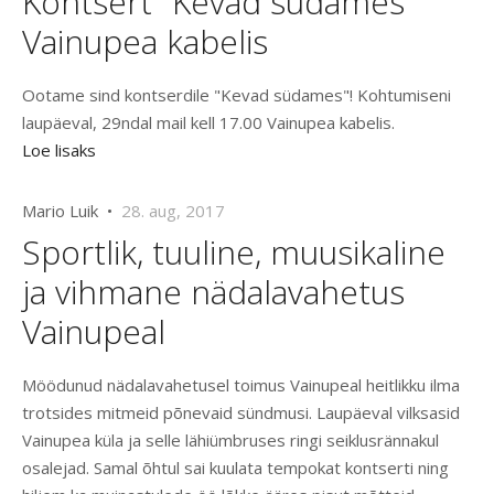
Kontsert "Kevad südames"
Vainupea kabelis
Ootame sind kontserdile "Kevad südames"! Kohtumiseni
laupäeval, 29ndal mail kell 17.00 Vainupea kabelis.
Loe lisaks
Mario Luik •
28. aug, 2017
Sportlik, tuuline, muusikaline
ja vihmane nädalavahetus
Vainupeal
Möödunud nädalavahetusel toimus Vainupeal heitlikku ilma
trotsides mitmeid põnevaid sündmusi. Laupäeval vilksasid
Vainupea küla ja selle lähiümbruses ringi seiklusrännakul
osalejad. Samal õhtul sai kuulata tempokat kontserti ning