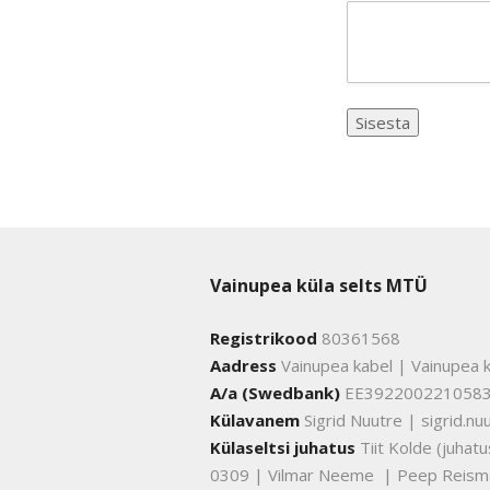
Vainupea küla selts MTÜ
Registrikood
80361568
Aadress
Vainupea kabel | Vainupea k
A/a (Swedbank)
EE392200221058
Külavanem
Sigrid Nuutre | sigrid.
Külaseltsi juhatus
Tiit Kolde (juha
0309 | Vilmar Neeme | Peep Reism