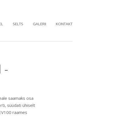
EL
SELTS
GALERII
KONTAKT
 -
peale saamaks osa
i, süüdati ühiselt
bi EV100 raames