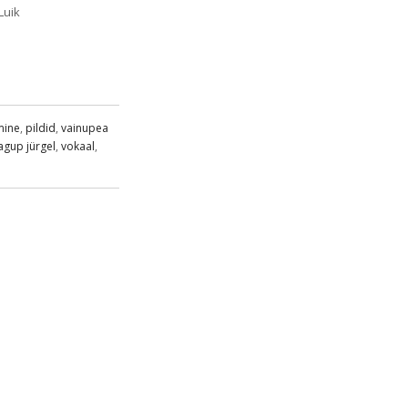
Luik
mine
,
pildid
,
vainupea
agup jürgel
,
vokaal
,