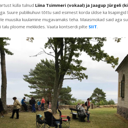
rtust külla tulnud
Liina Tsimmeri (vokaal) ja Jaagup Jürgeli (ki
a. Suure publikuhuvi tõttu said esimest korda üldse ka lisapingid
stele muusika kuulamine mugavamaks teha. Maiasmokad said aga s
i talu ploome mekkides. Vaata kontserdi pilte
SIIT
.