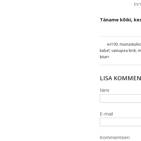
EV1
Täname kõiki, kes
ev100
,
muinastule
kabel
,
vainupea kirik
,
m
kitarr
LISA KOMME
Nimi
E-mail
Kommenteeri