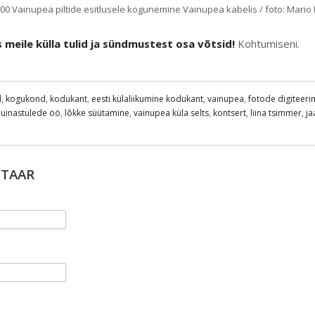
00 Vainupea piltide esitlusele kogunemine Vainupea kabelis / foto: Mario 
 meile külla tulid ja sündmustest osa võtsid!
Kohtumiseni.
d
,
kogukond
,
kodukant
,
eesti külaliikumine kodukant
,
vainupea
,
fotode digiteeri
uinastulede öö
,
lõkke süütamine
,
vainupea küla selts
,
kontsert
,
liina tsimmer
,
ja
NTAAR