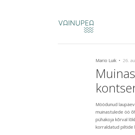
Mario Luik •
26. a
Muinas
kontser
Möödunud laupäeval
muinastulede öö õht
pühakoja kõrval lõk
korraldatud piltide