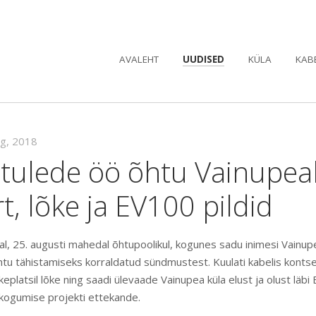
AVALEHT
UUDISED
KÜLA
KAB
ug, 2018
tulede öö õhtu Vainupeal
t, lõke ja EV100 pildid
, 25. augusti mahedal õhtupoolikul, kogunes sadu inimesi Vainu
u tähistamiseks korraldatud sündmustest. Kuulati kabelis kontsert
keplatsil lõke ning saadi ülevaade Vainupea küla elust ja olust lä
 kogumise projekti ettekande.