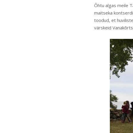
Õhtu algas meile Ta
maitseka kontserdig
toodud, et huvili
värskeid Vanakõrts