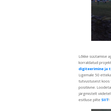
Lõkke süütamise aja
korraldatud projek
digiteerimine ja
Ligemale 50 etteka
tutvustusest koos v
positiivne. Loodeta
järgmistelt viidete
esitluse pilte
SIIT
!