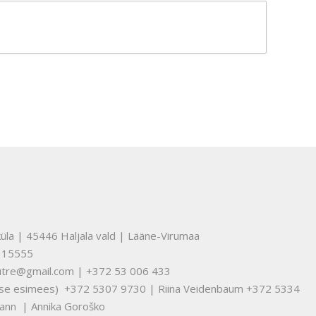
üla | 45446 Haljala vald | Lääne-Virumaa
315555
nuutre@gmail.com | +372 53 006 433
tuse esimees) +372 5307 9730 | Riina Veidenbaum +372 5334
ann | Annika Goroško