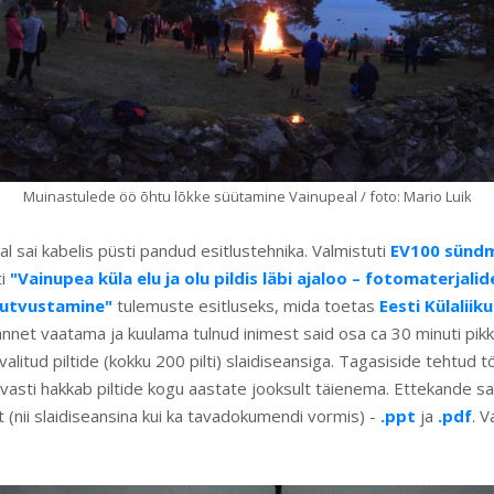
Muinastulede öö õhtu lõkke süütamine Vainupeal / foto: Mario Luik
l sai kabelis püsti pandud esitlustehnika. Valmistuti
EV100 sünd
ti
"Vainupea küla elu ja olu pildis läbi ajaloo – fotomaterjali
 tutvustamine"
tulemuste esitluseks, mida toetas
Eesti Külalii
nnet vaatama ja kuulama tulnud inimest said osa ca 30 minuti pikk
alitud piltide (kokku 200 pilti) slaidiseansiga. Tagasiside tehtud t
vasti hakkab piltide kogu aastate jooksult täienema. Ettekande saa
lt (nii slaidiseansina kui ka tavadokumendi vormis) -
.ppt
ja
.pdf
. V