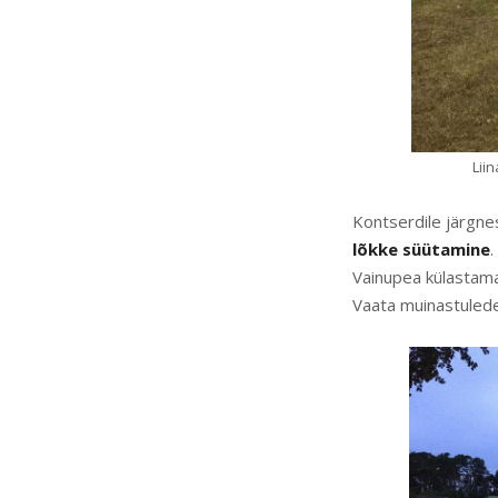
Lii
Kontserdile järgne
lõkke süütamine
.
Vainupea külastama
Vaata muinastulede