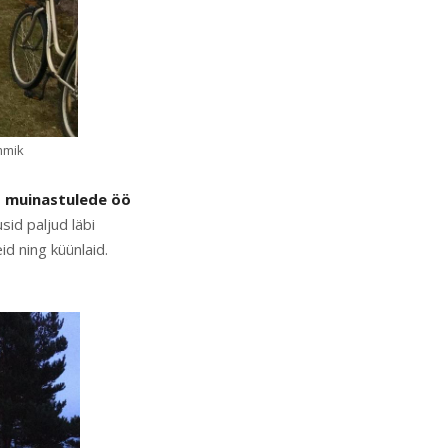
mmik
t muinastulede öö
sid paljud läbi
d ning küünlaid.