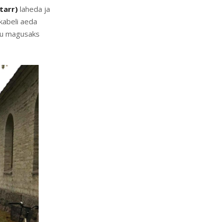
tarr)
laheda ja
 kabeli aeda
uu magusaks