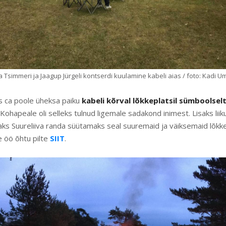
na Tsimmeri ja Jaagup Jürgeli kontserdi kuulamine kabeli aias / foto: Kadi U
s ca poole üheksa paiku
kabeli kõrval lõkkeplatsil sümboolsel
 Kohapeale oli selleks tulnud ligemale sadakond inimest. Lisaks liiku
ks Suureliiva randa süütamaks seal suuremaid ja väiksemaid lõkkei
 öö õhtu pilte
SIIT
.