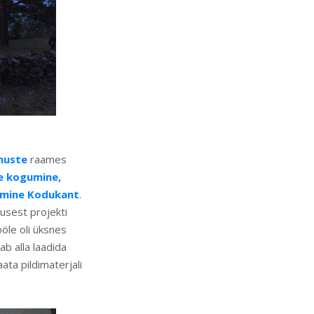
muste
raames
de kogumine,
kumine Kodukant
.
usest projekti
ööle oli üksnes
b alla laadida
aata pildimaterjali