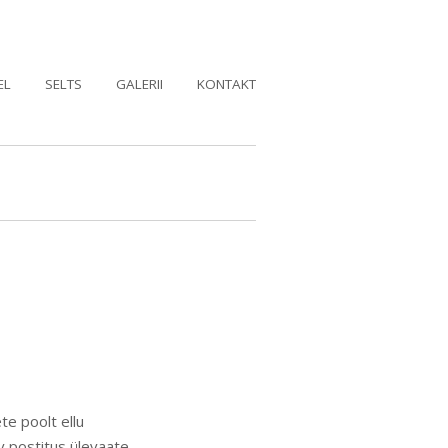
EL
SELTS
GALERII
KONTAKT
e poolt ellu
v postitus ülevaate