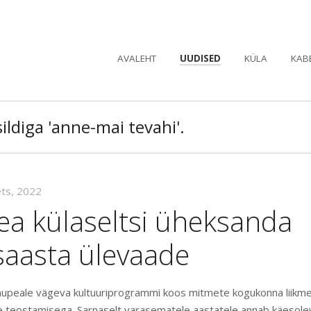
AVALEHT
UUDISED
KÜLA
KAB
ildiga 'anne-mai tevahi'.
ets, 2022
ea külaseltsi üheksanda
saasta ülevaade
nupeale vägeva kultuuriprogrammi koos mitmete kogukonna liikmet
e teostamisega. Sarnaselt varasematele aastatele annab käesole