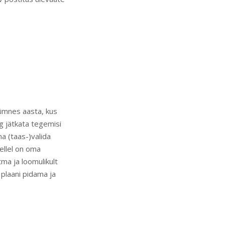
ümnes aasta, kus
g jätkata tegemisi
a (taas-)valida
kellel on oma
ma ja loomulikult
plaani pidama ja