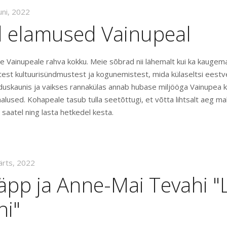
uni, 2022
 elamused Vainupeal
älle Vainupeale rahva kokku. Meie sõbrad nii lähemalt kui ka kaugem
est kultuurisündmustest ja kogunemistest, mida külaseltsi eest
duskaunis ja vaikses rannakülas annab hubase miljööga Vainupea k
lused. Kohapeale tasub tulla seetõttugi, et võtta lihtsalt aeg m
saatel ning lasta hetkedel kesta.
ärts, 2022
äpp ja Anne-Mai Tevahi "
ni"