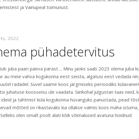
emistest ja Vainupeal toimunust.
ets, 2022
nema pühadetervitus
b juba paari päeva pärast ... Minu jaoks saab 2023 olema juba k
uur au meie vahva kogukonna eest seista, algatusi eest vedada nin
a uutel radadel. Suvel saame koos järgmiseks perioodiks külavanem
ltsi juhatuse koosseisu üle vaadata. Siinkohal julgustan taas neid, 
ideid ja tahtmist küla kogukonna hüvanguks panustada, pead tõst
nevad mõtted on rikastavaks kui ollakse valmis koos maha istuma, 
Selleks olen omalt poolt alati kõik võimalused avatuna hoidnud.