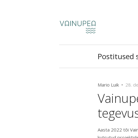
Postitused s
Mario Luik •
28. d
Vainup
tegevu
Aasta 2022 tõi Vai
kutsutud projektid