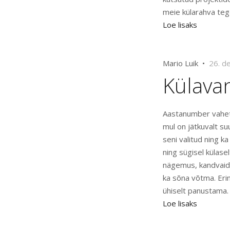
meie külarahva teg
Loe lisaks
Mario Luik •
26. d
Külava
Aastanumber vahetu
mul on jätkuvalt s
seni valitud ning k
ning sügisel külase
nägemus, kandvaid 
ka sõna võtma. Eri
ühiselt panustama. 
Loe lisaks