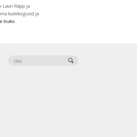
k Lauri Räpp ja
oma luulekogusid ja
e lisaks