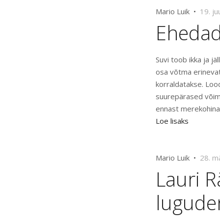
Mario Luik •
19. ju
Ehedad
Suvi toob ikka ja j
osa võtma erinevat
korraldatakse. Loo
suurepärased võima
ennast merekohina 
Loe lisaks
Mario Luik •
28. m
Lauri R
lugude