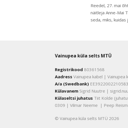
Reedel, 27. mai õht
näitleja Anne-Mai T
seda, miks, kuidas
Vainupea küla selts MTÜ
Registrikood
80361568
Aadress
Vainupea kabel | Vainupea k
A/a (Swedbank)
EE392200221058
Külavanem
Sigrid Nuutre | sigrid.
Külaseltsi juhatus
Tiit Kolde (juha
0309 | Vilmar Neeme | Peep Reism
© Vainupea küla selts MTÜ 2026