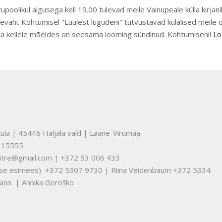
upoolikul algusega kell 19.00 tulevad meile Vainupeale külla kirjani
evahi. Kohtumisel "Luulest lugudeni" tutvustavad külalised meile 
 ja kellele mõeldes on seesama looming sündinud. Kohtumiseni!
Lo
üla | 45446 Haljala vald | Lääne-Virumaa
315555
nuutre@gmail.com | +372 53 006 433
tuse esimees) +372 5307 9730 | Riina Veidenbaum +372 5334
ann | Annika Goroško