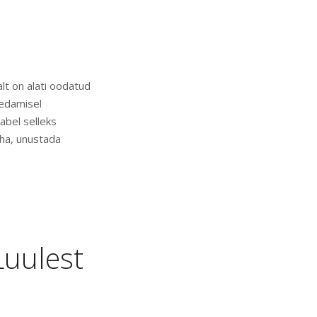
alt on alati oodatud
vedamisel
abel selleks
aha, unustada
Luulest